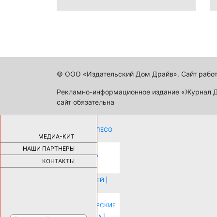
© ООО «Издательский Дом Драйв». Сайт работ
Рекламно-информационное издание «Журнал Др
сайт обязательна
КАК ДЕВУШКЕ ПОМЕНЯТЬ КОЛЕСО
НА АВТОМОБИЛЕ |
69175
МЕДИА-КИТ
НАШИ ПАРТНЕРЫ
НОВЫЕ РАЗРАБОТКИ ДЛЯ
ОЗДОРОВЛЕНИЯ ОРГАНИЗМА
ПЛАТФОРМА ШУМАННА 3Д И
КОНТАКТЫ
КАПСУЛА ЗДОРОВЬЯ |
28281
ИСТОРИЯ НАКЛАДНЫХ НОГТЕЙ |
20574
КАК ЗРИТЕЛЬНО УВЕЛИЧИТЬ
КОМНАТУ: ХИТРЫЕ ДИЗАЙНЕРСКИЕ
ПРИЕМЫ ВИЗУАЛЬНОГО
РАСШИРЕНИЯ ПРОСТРАНСТВА |