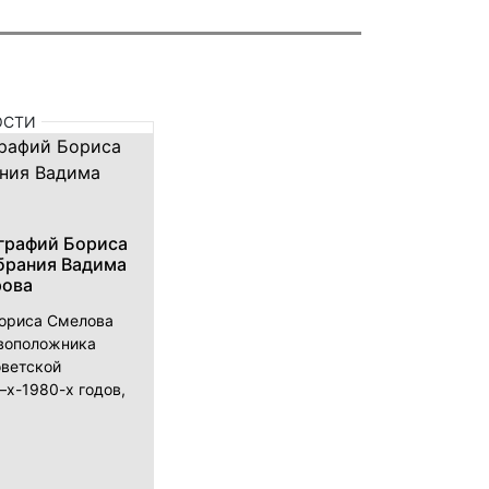
ОСТИ
графий Бориса
брания Вадима
рова
Бориса Смелова
овоположника
оветской
х-1980-х годов,