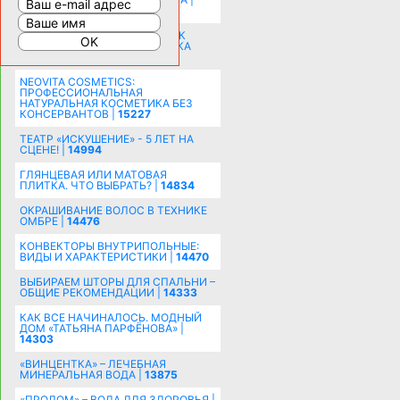
16191
СОБИРАЕМСЯ НА ПРАЗДНИК К
МОЛОДОЖЕНАМ: ПОДГОТОВКА
ПОЗДРАВЛЕНИЯ |
15481
NEOVITA COSMETICS:
ПРОФЕССИОНАЛЬНАЯ
НАТУРАЛЬНАЯ КОСМЕТИКА БЕЗ
КОНСЕРВАНТОВ |
15227
ТЕАТР «ИСКУШЕНИЕ» - 5 ЛЕТ НА
СЦЕНЕ! |
14994
ГЛЯНЦЕВАЯ ИЛИ МАТОВАЯ
ПЛИТКА. ЧТО ВЫБРАТЬ? |
14834
ОКРАШИВАНИЕ ВОЛОС В ТЕХНИКЕ
ОМБРЕ |
14476
КОНВЕКТОРЫ ВНУТРИПОЛЬНЫЕ:
ВИДЫ И ХАРАКТЕРИСТИКИ |
14470
ВЫБИРАЕМ ШТОРЫ ДЛЯ СПАЛЬНИ –
ОБЩИЕ РЕКОМЕНДАЦИИ |
14333
КАК ВСЕ НАЧИНАЛОСЬ. МОДНЫЙ
ДОМ «ТАТЬЯНА ПАРФЁНОВА» |
14303
«ВИНЦЕНТКА» – ЛЕЧЕБНАЯ
МИНЕРАЛЬНАЯ ВОДА |
13875
«ПРОЛОМ» – ВОДА ДЛЯ ЗДОРОВЬЯ |