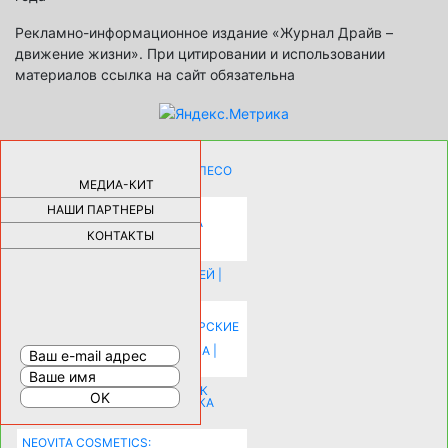
Рекламно-информационное издание «Журнал Драйв –
движение жизни». При цитировании и использовании
материалов ссылка на сайт обязательна
КАК ДЕВУШКЕ ПОМЕНЯТЬ КОЛЕСО
НА АВТОМОБИЛЕ |
69189
МЕДИА-КИТ
НАШИ ПАРТНЕРЫ
НОВЫЕ РАЗРАБОТКИ ДЛЯ
ОЗДОРОВЛЕНИЯ ОРГАНИЗМА
ПЛАТФОРМА ШУМАННА 3Д И
КОНТАКТЫ
КАПСУЛА ЗДОРОВЬЯ |
28297
ИСТОРИЯ НАКЛАДНЫХ НОГТЕЙ |
20582
КАК ЗРИТЕЛЬНО УВЕЛИЧИТЬ
КОМНАТУ: ХИТРЫЕ ДИЗАЙНЕРСКИЕ
ПРИЕМЫ ВИЗУАЛЬНОГО
РАСШИРЕНИЯ ПРОСТРАНСТВА |
16206
СОБИРАЕМСЯ НА ПРАЗДНИК К
МОЛОДОЖЕНАМ: ПОДГОТОВКА
ПОЗДРАВЛЕНИЯ |
15486
NEOVITA COSMETICS: