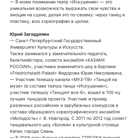
— В моем понимании театр «Искушение» — это
уникальная возможность выражать свои чувства и
эмоции на сцене, делая это по-своему: через танец и
пластику, всю хореографию в целом.
Юрий Загидуллин
— Санкт-Петербургский Государственный
Университет Культуры и Искусств.
Также занимался у замечательного педагога,
балетмейстера, солиста ансамбля «КАЗАКИ
РОССИИ», участника знаменитого шоу в Берлине
«Friedrichstadt-Palast» Федорова Юрия Николаевича.
— Участник телешоу канала «МУЗ-ТВ» «Танцуй на
музе» (в составе театра танца «Искушение»),
участник телешоу «Танцуют все-6», вошел в 100-ку
лучших танцоров проекта. Участник и призер
различных российских и зарубежных конкурсов в
составе образцового хореографического ансамбля
«Молодость» г. В. Новгород. С 2011 по 2012 год солист
танцевального шоу «Богиня» в культурной столице
Китая, городе Сиань.
— В 2006 году будучи студентом СПбГУКИ получил