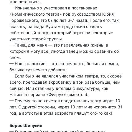
мне потенциал.
— Изначально я участвовал в постановках
«Романтического театра» под руководством Юрия
Горошевского, это было лет 6-7 назад. После его, так
сказать, распада Рустам предложил создать
собственный театр, в который перешли некоторые
участники старой труппы.
— Танец для меня — это параллельная жизнь, в
которой я могу все. Иногда танец можно сравнить со
сном.
— Наш коллектив — это, конечно же, большая семья,
больше тут нечего добавить.
— Если бы я не являлся участником театра, то, скорее
всего, преподавал акробатику в три раза больше, чем
сейчас. Или стал бы учителем физкультуры, как
Нагиев в сериале «Физрук» (смеется).
— Почему-то не хочется представлять театр через 10
лет. С другой стороны, через 10 лет мне исполнится 31
год, а артисты в этом возрасте пляшут ого-го как!
Борис Шипулин
— Кемеровский государственный университет