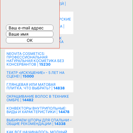
ИСТОРИЯ НАКЛАДНЫХ НОГТЕЙ |
20578
КАК ЗРИТЕЛЬНО УВЕЛИЧИТЬ
КОМНАТУ: ХИТРЫЕ ДИЗАЙНЕРСКИЕ
ПРИЕМЫ ВИЗУАЛЬНОГО
РАСШИРЕНИЯ ПРОСТРАНСТВА |
16202
СОБИРАЕМСЯ НА ПРАЗДНИК К
МОЛОДОЖЕНАМ: ПОДГОТОВКА
ПОЗДРАВЛЕНИЯ |
15483
NEOVITA COSMETICS:
ПРОФЕССИОНАЛЬНАЯ
НАТУРАЛЬНАЯ КОСМЕТИКА БЕЗ
КОНСЕРВАНТОВ |
15230
ТЕАТР «ИСКУШЕНИЕ» - 5 ЛЕТ НА
СЦЕНЕ! |
15000
ГЛЯНЦЕВАЯ ИЛИ МАТОВАЯ
ПЛИТКА. ЧТО ВЫБРАТЬ? |
14838
ОКРАШИВАНИЕ ВОЛОС В ТЕХНИКЕ
ОМБРЕ |
14482
КОНВЕКТОРЫ ВНУТРИПОЛЬНЫЕ:
ВИДЫ И ХАРАКТЕРИСТИКИ |
14478
ВЫБИРАЕМ ШТОРЫ ДЛЯ СПАЛЬНИ –
ОБЩИЕ РЕКОМЕНДАЦИИ |
14338
КАК ВСЕ НАЧИНАЛОСЬ. МОДНЫЙ