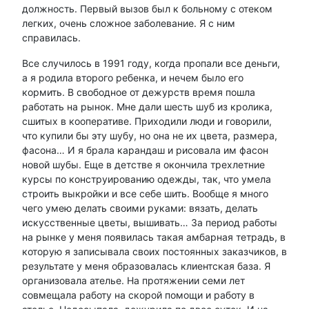
должность. Первый вызов был к больному с отеком
легких, очень сложное заболевание. Я с ним
справилась.
Все случилось в 1991 году, когда пропали все деньги,
а я родила второго ребенка, и нечем было его
кормить. В свободное от дежурств время пошла
работать на рынок. Мне дали шесть шуб из кролика,
сшитых в кооперативе. Приходили люди и говорили,
что купили бы эту шубу, но она не их цвета, размера,
фасона… И я брала карандаш и рисовала им фасон
новой шубы. Еще в детстве я окончила трехлетние
курсы по конструированию одежды, так, что умела
строить выкройки и все себе шить. Вообще я много
чего умею делать своими руками: вязать, делать
искусственные цветы, вышивать… За период работы
на рынке у меня появилась такая амбарная тетрадь, в
которую я записывала своих постоянных заказчиков, в
результате у меня образовалась клиентская база. Я
организовала ателье. На протяжении семи лет
совмещала работу на скорой помощи и работу в