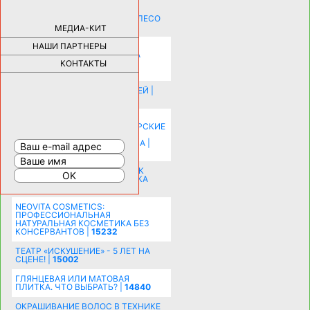
КАК ДЕВУШКЕ ПОМЕНЯТЬ КОЛЕСО
НА АВТОМОБИЛЕ |
69188
МЕДИА-КИТ
НАШИ ПАРТНЕРЫ
НОВЫЕ РАЗРАБОТКИ ДЛЯ
ОЗДОРОВЛЕНИЯ ОРГАНИЗМА
ПЛАТФОРМА ШУМАННА 3Д И
КОНТАКТЫ
КАПСУЛА ЗДОРОВЬЯ |
28295
ИСТОРИЯ НАКЛАДНЫХ НОГТЕЙ |
20581
КАК ЗРИТЕЛЬНО УВЕЛИЧИТЬ
КОМНАТУ: ХИТРЫЕ ДИЗАЙНЕРСКИЕ
ПРИЕМЫ ВИЗУАЛЬНОГО
РАСШИРЕНИЯ ПРОСТРАНСТВА |
16204
СОБИРАЕМСЯ НА ПРАЗДНИК К
МОЛОДОЖЕНАМ: ПОДГОТОВКА
ПОЗДРАВЛЕНИЯ |
15484
NEOVITA COSMETICS:
ПРОФЕССИОНАЛЬНАЯ
НАТУРАЛЬНАЯ КОСМЕТИКА БЕЗ
КОНСЕРВАНТОВ |
15232
ТЕАТР «ИСКУШЕНИЕ» - 5 ЛЕТ НА
СЦЕНЕ! |
15002
ГЛЯНЦЕВАЯ ИЛИ МАТОВАЯ
ПЛИТКА. ЧТО ВЫБРАТЬ? |
14840
ОКРАШИВАНИЕ ВОЛОС В ТЕХНИКЕ