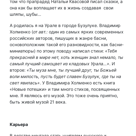
том что прапрадед Натальи Квасовой писал сказки, а
она как бы воплащает их в жизнь создавая свои
шляпы, шубы…
А родилась я на Урале в городе Бузулуке. Владимир
Холменко (
от авт.:
один из самых ярких современных
российских авторов, пишущих в жанре басни,
основоположник такой его разновидности, как басни-
миниатюры) по этому поводу написал стихи:
«Тебя
прекрасней в мире нет, хоть женщин знал немало, ты
самый лучший самоцвет из кладовых Урала…»
. И
второе:
«Ты муза мне, ты лучший друг, ты Божьей
воли милость, пусть будет славен Бузулук, где ты на
свет явилась»
. У Владимира Холменко есть книга
«Новые потешки» и там много стихов, посвященных
мне. Я являюсь его музой. Это тоже очень приятно,
быть живой музой 21 века.
Карьера
В детстве мечтала стать учителем русского и