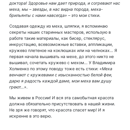
доктора! Здоровье нам дает природа, и согревают нас
меха, мы – звезды, в нас видна порода, меха-
брильянты с нами навсегда»
– это мои стихи.
Создавая одежду из меха, шляпки, я вспоминаю
секреты наших старинных мастеров, использую в
работе такие материалы, как бисер, стеклярус,
инкрустацию, всевозможные вставки, аппликации,
кружево плетеное на коклюшках или на челноках… Я
первая начала вышивать на мехе, до этого никто не
вышивал, сочетать кружево с мехом… У Владимира
Холменко по этому поводу тоже есть стихи:
«Меха
венчают с кружевами с изысканностью белой феи,
дарю я радость каждой даме, мои меха вам душу
греют…»
.
Мы живем в России! И вся эта самобытная красота
должна обязательно присутствовать в нашей жизни.
Не зря же говорят, что красота спасет мир! И я
искренне в это верю.