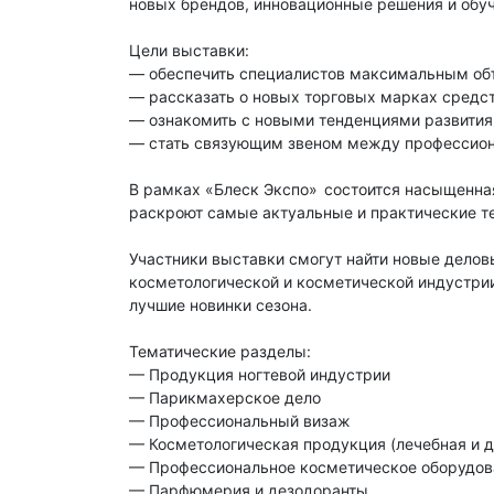
новых брендов, инновационные решения и об
Цели выставки:
— обеспечить специалистов максимальным об
— рассказать о новых торговых марках средст
— ознакомить с новыми тенденциями развити
— стать связующим звеном между профессион
В рамках «Блеск Экспо» состоится насыщенная
раскроют самые актуальные и практические т
Участники выставки смогут найти новые делов
косметологической и косметической индустрии
лучшие новинки сезона.
Тематические разделы:
— Продукция ногтевой индустрии
— Парикмахерское дело
— Профессиональный визаж
— Косметологическая продукция (лечебная и 
— Профессиональное косметическое оборудо
— Парфюмерия и дезодоранты