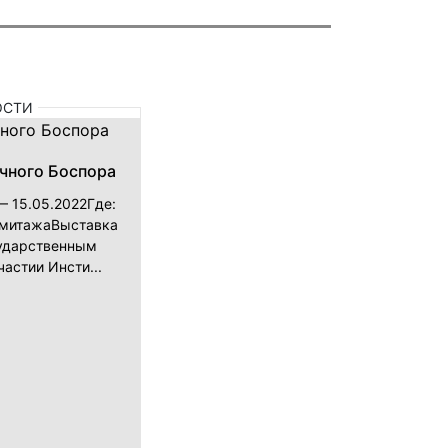
ОСТИ
ичного Боспора
— 15.05.2022Где:
рмитажаВыставка
сударственным
астии Инсти...