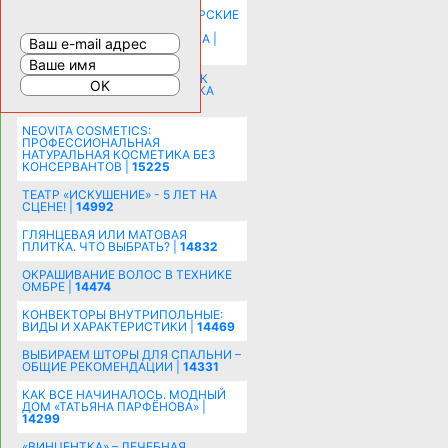
КАК ЗРИТЕЛЬНО УВЕЛИЧИТЬ
КОМНАТУ: ХИТРЫЕ ДИЗАЙНЕРСКИЕ
ПРИЕМЫ ВИЗУАЛЬНОГО
РАСШИРЕНИЯ ПРОСТРАНСТВА |
16190
СОБИРАЕМСЯ НА ПРАЗДНИК К
МОЛОДОЖЕНАМ: ПОДГОТОВКА
ПОЗДРАВЛЕНИЯ |
15480
NEOVITA COSMETICS:
ПРОФЕССИОНАЛЬНАЯ
НАТУРАЛЬНАЯ КОСМЕТИКА БЕЗ
КОНСЕРВАНТОВ |
15225
ТЕАТР «ИСКУШЕНИЕ» - 5 ЛЕТ НА
СЦЕНЕ! |
14992
ГЛЯНЦЕВАЯ ИЛИ МАТОВАЯ
ПЛИТКА. ЧТО ВЫБРАТЬ? |
14832
ОКРАШИВАНИЕ ВОЛОС В ТЕХНИКЕ
ОМБРЕ |
14474
КОНВЕКТОРЫ ВНУТРИПОЛЬНЫЕ:
ВИДЫ И ХАРАКТЕРИСТИКИ |
14469
ВЫБИРАЕМ ШТОРЫ ДЛЯ СПАЛЬНИ –
ОБЩИЕ РЕКОМЕНДАЦИИ |
14331
КАК ВСЕ НАЧИНАЛОСЬ. МОДНЫЙ
ДОМ «ТАТЬЯНА ПАРФЁНОВА» |
14299
«ВИНЦЕНТКА» – ЛЕЧЕБНАЯ