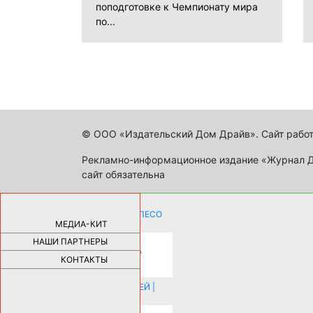
поподготовке к Чемпионату мира
по...
© ООО «Издательский Дом Драйв». Сайт работ
Рекламно-информационное издание «Журнал Др
сайт обязательна
КАК ДЕВУШКЕ ПОМЕНЯТЬ КОЛЕСО
НА АВТОМОБИЛЕ |
69174
МЕДИА-КИТ
НАШИ ПАРТНЕРЫ
НОВЫЕ РАЗРАБОТКИ ДЛЯ
ОЗДОРОВЛЕНИЯ ОРГАНИЗМА
ПЛАТФОРМА ШУМАННА 3Д И
КОНТАКТЫ
КАПСУЛА ЗДОРОВЬЯ |
28278
ИСТОРИЯ НАКЛАДНЫХ НОГТЕЙ |
20572