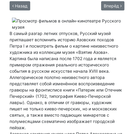
Назад
Вперёд
В самый разгар летних отпусков, Русский музей
приглашает вспомнить историю Азовских походов
Петра I и посмотреть фильм о картине неизвестного
художника из коллекции музея «Взятие Азова».
Картина была написана после 1702 года и является
примером отражения реального исторического
события в русском искусстве начала XVIII века.
Аллегорическое полотно неизвестного автора
представляет собой изменённое воспроизведение
гравюры на фронтисписе книги «Патерик или Отечник
Печерский» (1702, типография Киево-Печерской
лавры). Однако, в отличии от гравюры, художник
пишет не только киево-печерских, но и московских
святых, а также вместо падающих минаретов с
полумесяцами схематично изображает городской
пейзаж.
Азовская кампания юного царя Петра Алексеевича на