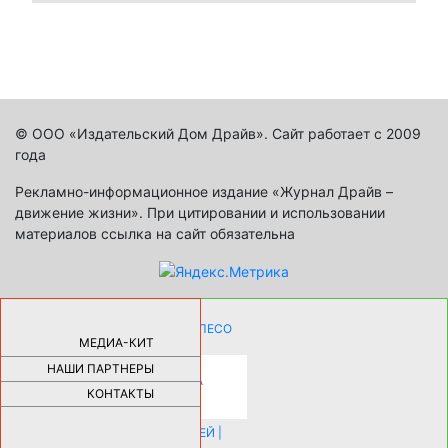
© ООО «Издательский Дом Драйв». Сайт работает с 2009
года
Рекламно-информационное издание «Журнал Драйв –
движение жизни». При цитировании и использовании
материалов ссылка на сайт обязательна
КАК ДЕВУШКЕ ПОМЕНЯТЬ КОЛЕСО
НА АВТОМОБИЛЕ |
69181
МЕДИА-КИТ
НАШИ ПАРТНЕРЫ
НОВЫЕ РАЗРАБОТКИ ДЛЯ
ОЗДОРОВЛЕНИЯ ОРГАНИЗМА
ПЛАТФОРМА ШУМАННА 3Д И
КОНТАКТЫ
КАПСУЛА ЗДОРОВЬЯ |
28291
ИСТОРИЯ НАКЛАДНЫХ НОГТЕЙ |
20578