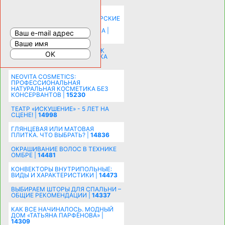
КАК ЗРИТЕЛЬНО УВЕЛИЧИТЬ
КОМНАТУ: ХИТРЫЕ ДИЗАЙНЕРСКИЕ
ПРИЕМЫ ВИЗУАЛЬНОГО
РАСШИРЕНИЯ ПРОСТРАНСТВА |
16199
СОБИРАЕМСЯ НА ПРАЗДНИК К
МОЛОДОЖЕНАМ: ПОДГОТОВКА
ПОЗДРАВЛЕНИЯ |
15483
NEOVITA COSMETICS:
ПРОФЕССИОНАЛЬНАЯ
НАТУРАЛЬНАЯ КОСМЕТИКА БЕЗ
КОНСЕРВАНТОВ |
15230
ТЕАТР «ИСКУШЕНИЕ» - 5 ЛЕТ НА
СЦЕНЕ! |
14998
ГЛЯНЦЕВАЯ ИЛИ МАТОВАЯ
ПЛИТКА. ЧТО ВЫБРАТЬ? |
14836
ОКРАШИВАНИЕ ВОЛОС В ТЕХНИКЕ
ОМБРЕ |
14481
КОНВЕКТОРЫ ВНУТРИПОЛЬНЫЕ:
ВИДЫ И ХАРАКТЕРИСТИКИ |
14473
ВЫБИРАЕМ ШТОРЫ ДЛЯ СПАЛЬНИ –
ОБЩИЕ РЕКОМЕНДАЦИИ |
14337
КАК ВСЕ НАЧИНАЛОСЬ. МОДНЫЙ
ДОМ «ТАТЬЯНА ПАРФЁНОВА» |
14309