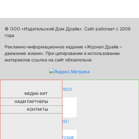
© ООО «Издательский Дом Драйв». Сайт работает с 2009
года
Рекламно-информационное издание «Журнал Драйв –
движение жизни». При цитировании и использовании
материалов ссылка на сайт обязательна
КАК ДЕВУШКЕ ПОМЕНЯТЬ КОЛЕСО
НА АВТОМОБИЛЕ |
69177
МЕДИА-КИТ
НАШИ ПАРТНЕРЫ
НОВЫЕ РАЗРАБОТКИ ДЛЯ
ОЗДОРОВЛЕНИЯ ОРГАНИЗМА
ПЛАТФОРМА ШУМАННА 3Д И
КОНТАКТЫ
КАПСУЛА ЗДОРОВЬЯ |
28287
ИСТОРИЯ НАКЛАДНЫХ НОГТЕЙ |
20577
КАК ЗРИТЕЛЬНО УВЕЛИЧИТЬ
КОМНАТУ: ХИТРЫЕ ДИЗАЙНЕРСКИЕ