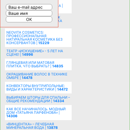
ПРИЕМЫ ВИЗУАЛЬНОГО
РАСШИРЕНИЯ ПРОСТРАНСТВА |
16196
СОБИРАЕМСЯ НА ПРАЗДНИК К
МОЛОДОЖЕНАМ: ПОДГОТОВКА
ПОЗДРАВЛЕНИЯ |
15482
NEOVITA COSMETICS:
ПРОФЕССИОНАЛЬНАЯ
НАТУРАЛЬНАЯ КОСМЕТИКА БЕЗ
КОНСЕРВАНТОВ |
15229
ТЕАТР «ИСКУШЕНИЕ» - 5 ЛЕТ НА
СЦЕНЕ! |
14996
ГЛЯНЦЕВАЯ ИЛИ МАТОВАЯ
ПЛИТКА. ЧТО ВЫБРАТЬ? |
14835
ОКРАШИВАНИЕ ВОЛОС В ТЕХНИКЕ
ОМБРЕ |
14478
КОНВЕКТОРЫ ВНУТРИПОЛЬНЫЕ:
ВИДЫ И ХАРАКТЕРИСТИКИ |
14472
ВЫБИРАЕМ ШТОРЫ ДЛЯ СПАЛЬНИ –
ОБЩИЕ РЕКОМЕНДАЦИИ |
14334
КАК ВСЕ НАЧИНАЛОСЬ. МОДНЫЙ
ДОМ «ТАТЬЯНА ПАРФЁНОВА» |
14306
«ВИНЦЕНТКА» – ЛЕЧЕБНАЯ
МИНЕРАЛЬНАЯ ВОДА |
13878