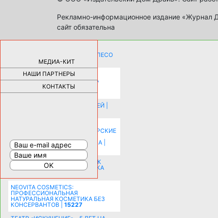
Рекламно-информационное издание «Журнал Др
сайт обязательна
КАК ДЕВУШКЕ ПОМЕНЯТЬ КОЛЕСО
НА АВТОМОБИЛЕ |
69175
МЕДИА-КИТ
НАШИ ПАРТНЕРЫ
НОВЫЕ РАЗРАБОТКИ ДЛЯ
ОЗДОРОВЛЕНИЯ ОРГАНИЗМА
ПЛАТФОРМА ШУМАННА 3Д И
КОНТАКТЫ
КАПСУЛА ЗДОРОВЬЯ |
28279
ИСТОРИЯ НАКЛАДНЫХ НОГТЕЙ |
20573
КАК ЗРИТЕЛЬНО УВЕЛИЧИТЬ
КОМНАТУ: ХИТРЫЕ ДИЗАЙНЕРСКИЕ
ПРИЕМЫ ВИЗУАЛЬНОГО
РАСШИРЕНИЯ ПРОСТРАНСТВА |
16191
СОБИРАЕМСЯ НА ПРАЗДНИК К
МОЛОДОЖЕНАМ: ПОДГОТОВКА
ПОЗДРАВЛЕНИЯ |
15481
NEOVITA COSMETICS:
ПРОФЕССИОНАЛЬНАЯ
НАТУРАЛЬНАЯ КОСМЕТИКА БЕЗ
КОНСЕРВАНТОВ |
15227