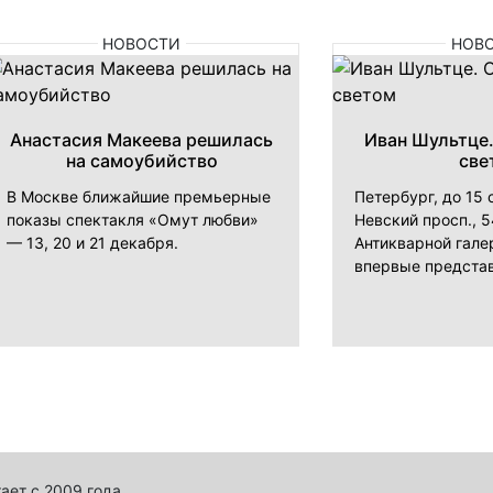
НОВОСТИ
НОВ
Анастасия Макеева решилась
Иван Шультце
на самоубийство
све
В Москве ближайшие премьерные
Петербург, до 15
показы спектакля «Омут любви»
Невский просп., 
— 13, 20 и 21 декабря.
Антикварной гале
впервые представ
ает с 2009 года