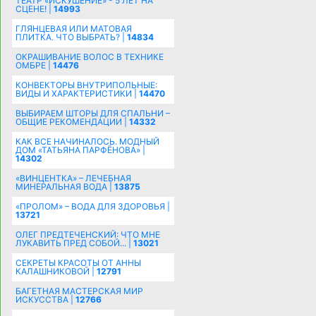
ТЕАТР «ИСКУШЕНИЕ» - 5 ЛЕТ НА
СЦЕНЕ! |
14993
ГЛЯНЦЕВАЯ ИЛИ МАТОВАЯ
ПЛИТКА. ЧТО ВЫБРАТЬ? |
14834
ОКРАШИВАНИЕ ВОЛОС В ТЕХНИКЕ
ОМБРЕ |
14476
КОНВЕКТОРЫ ВНУТРИПОЛЬНЫЕ:
ВИДЫ И ХАРАКТЕРИСТИКИ |
14470
ВЫБИРАЕМ ШТОРЫ ДЛЯ СПАЛЬНИ –
ОБЩИЕ РЕКОМЕНДАЦИИ |
14332
КАК ВСЕ НАЧИНАЛОСЬ. МОДНЫЙ
ДОМ «ТАТЬЯНА ПАРФЁНОВА» |
14302
«ВИНЦЕНТКА» – ЛЕЧЕБНАЯ
МИНЕРАЛЬНАЯ ВОДА |
13875
«ПРОЛОМ» – ВОДА ДЛЯ ЗДОРОВЬЯ |
13721
ОЛЕГ ПРЕДТЕЧЕНСКИЙ: ЧТО МНЕ
ЛУКАВИТЬ ПРЕД СОБОЙ... |
13021
СЕКРЕТЫ КРАСОТЫ ОТ АННЫ
КАЛАШНИКОВОЙ |
12791
БАГЕТНАЯ МАСТЕРСКАЯ МИР
ИСКУССТВА |
12766