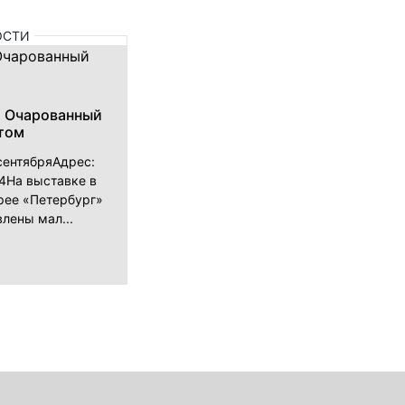
ОСТИ
. Очарованный
том
 сентябряАдрес:
54На выставке в
рее «Петербург»
лены мал...