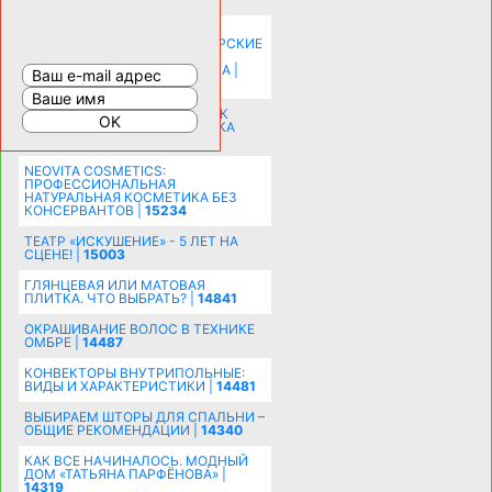
КАК ЗРИТЕЛЬНО УВЕЛИЧИТЬ
КОМНАТУ: ХИТРЫЕ ДИЗАЙНЕРСКИЕ
ПРИЕМЫ ВИЗУАЛЬНОГО
РАСШИРЕНИЯ ПРОСТРАНСТВА |
16206
СОБИРАЕМСЯ НА ПРАЗДНИК К
МОЛОДОЖЕНАМ: ПОДГОТОВКА
ПОЗДРАВЛЕНИЯ |
15486
NEOVITA COSMETICS:
ПРОФЕССИОНАЛЬНАЯ
НАТУРАЛЬНАЯ КОСМЕТИКА БЕЗ
КОНСЕРВАНТОВ |
15234
ТЕАТР «ИСКУШЕНИЕ» - 5 ЛЕТ НА
СЦЕНЕ! |
15003
ГЛЯНЦЕВАЯ ИЛИ МАТОВАЯ
ПЛИТКА. ЧТО ВЫБРАТЬ? |
14841
ОКРАШИВАНИЕ ВОЛОС В ТЕХНИКЕ
ОМБРЕ |
14487
КОНВЕКТОРЫ ВНУТРИПОЛЬНЫЕ:
ВИДЫ И ХАРАКТЕРИСТИКИ |
14481
ВЫБИРАЕМ ШТОРЫ ДЛЯ СПАЛЬНИ –
ОБЩИЕ РЕКОМЕНДАЦИИ |
14340
КАК ВСЕ НАЧИНАЛОСЬ. МОДНЫЙ
ДОМ «ТАТЬЯНА ПАРФЁНОВА» |
14319