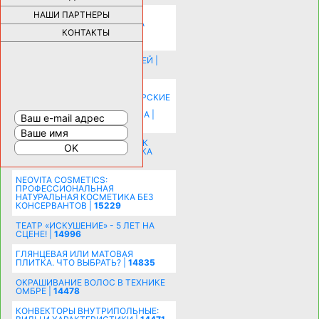
НАШИ ПАРТНЕРЫ
НОВЫЕ РАЗРАБОТКИ ДЛЯ
ОЗДОРОВЛЕНИЯ ОРГАНИЗМА
ПЛАТФОРМА ШУМАННА 3Д И
КОНТАКТЫ
КАПСУЛА ЗДОРОВЬЯ |
28287
ИСТОРИЯ НАКЛАДНЫХ НОГТЕЙ |
20577
КАК ЗРИТЕЛЬНО УВЕЛИЧИТЬ
КОМНАТУ: ХИТРЫЕ ДИЗАЙНЕРСКИЕ
ПРИЕМЫ ВИЗУАЛЬНОГО
РАСШИРЕНИЯ ПРОСТРАНСТВА |
16193
СОБИРАЕМСЯ НА ПРАЗДНИК К
МОЛОДОЖЕНАМ: ПОДГОТОВКА
ПОЗДРАВЛЕНИЯ |
15481
NEOVITA COSMETICS:
ПРОФЕССИОНАЛЬНАЯ
НАТУРАЛЬНАЯ КОСМЕТИКА БЕЗ
КОНСЕРВАНТОВ |
15229
ТЕАТР «ИСКУШЕНИЕ» - 5 ЛЕТ НА
СЦЕНЕ! |
14996
ГЛЯНЦЕВАЯ ИЛИ МАТОВАЯ
ПЛИТКА. ЧТО ВЫБРАТЬ? |
14835
ОКРАШИВАНИЕ ВОЛОС В ТЕХНИКЕ
ОМБРЕ |
14478
КОНВЕКТОРЫ ВНУТРИПОЛЬНЫЕ: