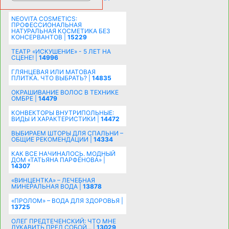
ПОЗДРАВЛЕНИЯ |
15482
NEOVITA COSMETICS:
ПРОФЕССИОНАЛЬНАЯ
НАТУРАЛЬНАЯ КОСМЕТИКА БЕЗ
КОНСЕРВАНТОВ |
15229
ТЕАТР «ИСКУШЕНИЕ» - 5 ЛЕТ НА
СЦЕНЕ! |
14996
ГЛЯНЦЕВАЯ ИЛИ МАТОВАЯ
ПЛИТКА. ЧТО ВЫБРАТЬ? |
14835
ОКРАШИВАНИЕ ВОЛОС В ТЕХНИКЕ
ОМБРЕ |
14479
КОНВЕКТОРЫ ВНУТРИПОЛЬНЫЕ:
ВИДЫ И ХАРАКТЕРИСТИКИ |
14472
ВЫБИРАЕМ ШТОРЫ ДЛЯ СПАЛЬНИ –
ОБЩИЕ РЕКОМЕНДАЦИИ |
14334
КАК ВСЕ НАЧИНАЛОСЬ. МОДНЫЙ
ДОМ «ТАТЬЯНА ПАРФЁНОВА» |
14307
«ВИНЦЕНТКА» – ЛЕЧЕБНАЯ
МИНЕРАЛЬНАЯ ВОДА |
13878
«ПРОЛОМ» – ВОДА ДЛЯ ЗДОРОВЬЯ |
13725
ОЛЕГ ПРЕДТЕЧЕНСКИЙ: ЧТО МНЕ
ЛУКАВИТЬ ПРЕД СОБОЙ... |
13029