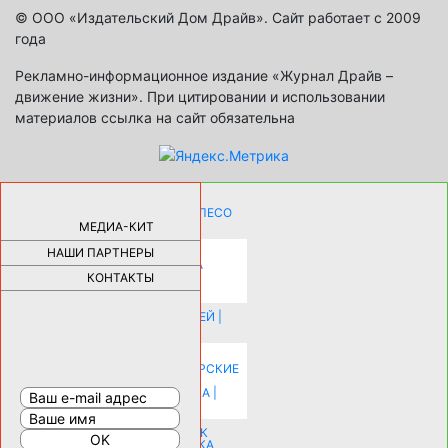
© ООО «Издательский Дом Драйв». Сайт работает с 2009
года
Рекламно-информационное издание «Журнал Драйв –
движение жизни». При цитировании и использовании
материалов ссылка на сайт обязательна
КАК ДЕВУШКЕ ПОМЕНЯТЬ КОЛЕСО
НА АВТОМОБИЛЕ |
69178
МЕДИА-КИТ
НАШИ ПАРТНЕРЫ
НОВЫЕ РАЗРАБОТКИ ДЛЯ
ОЗДОРОВЛЕНИЯ ОРГАНИЗМА
ПЛАТФОРМА ШУМАННА 3Д И
КОНТАКТЫ
КАПСУЛА ЗДОРОВЬЯ |
28288
ИСТОРИЯ НАКЛАДНЫХ НОГТЕЙ |
20577
КАК ЗРИТЕЛЬНО УВЕЛИЧИТЬ
КОМНАТУ: ХИТРЫЕ ДИЗАЙНЕРСКИЕ
ПРИЕМЫ ВИЗУАЛЬНОГО
РАСШИРЕНИЯ ПРОСТРАНСТВА |
16197
СОБИРАЕМСЯ НА ПРАЗДНИК К
МОЛОДОЖЕНАМ: ПОДГОТОВКА