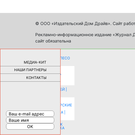
© ООО «Издательский Дом Драйв». Сайт работ
Рекламно-информационное издание «Журнал Др
сайт обязательна
КАК ДЕВУШКЕ ПОМЕНЯТЬ КОЛЕСО
НА АВТОМОБИЛЕ |
69176
МЕДИА-КИТ
НАШИ ПАРТНЕРЫ
НОВЫЕ РАЗРАБОТКИ ДЛЯ
ОЗДОРОВЛЕНИЯ ОРГАНИЗМА
ПЛАТФОРМА ШУМАННА 3Д И
КОНТАКТЫ
КАПСУЛА ЗДОРОВЬЯ |
28283
ИСТОРИЯ НАКЛАДНЫХ НОГТЕЙ |
20576
КАК ЗРИТЕЛЬНО УВЕЛИЧИТЬ
КОМНАТУ: ХИТРЫЕ ДИЗАЙНЕРСКИЕ
ПРИЕМЫ ВИЗУАЛЬНОГО
РАСШИРЕНИЯ ПРОСТРАНСТВА |
16192
СОБИРАЕМСЯ НА ПРАЗДНИК К
МОЛОДОЖЕНАМ: ПОДГОТОВКА
ПОЗДРАВЛЕНИЯ |
15481