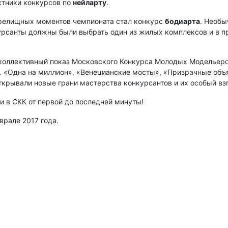
стники конкурсов по
нейл­арту
.
зрелищных моментов чемпионата стал конкурс
боди­арта
. Необы
курсанты должны были выбрать один из жилых комплексов и в
коллективный показ Московского Конкурса Молодых Модельеро
. «Одна на миллион», «Венецианские мосты», «Призрачные объ
ткрывали новые грани мастерства конкурсантов и их особый вз
и в СКК от первой до последней минуты!
рале 2017 года.