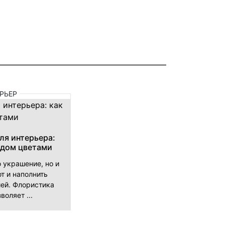
РЬЕР
ля интерьера:
 дом цветами
о украшение, но и
т и наполнить
ей. Флористика
воляет ...