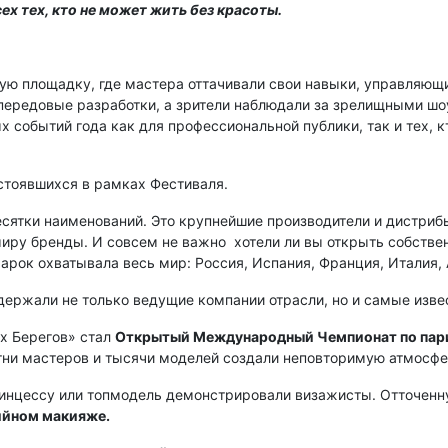
ех тех, кто не может жить без красоты.
ую площадку, где мастера оттачивали свои навыки, управляющ
ередовые разработки, а зрители наблюдали за зрелищными шоу
событий года как для профессиональной публики, так и тех, к
стоявшихся в рамках Фестиваля.
есятки наименований. Это крупнейшие производители и дистри
ру бренды. И совсем не важно ­ хотели ли вы открыть собстве
рок охватывала весь мир: Россия, Испания, Франция, Италия, А
ержали не только ведущие компании отрасли, но и самые изве
х Берегов» стал
Открытый Международный Чемпионат по парик
тни мастеров и тысячи моделей создали неповторимую атмосфер
инцессу или топ­модель демонстрировали визажисты. Отточенн
ийном макияже.