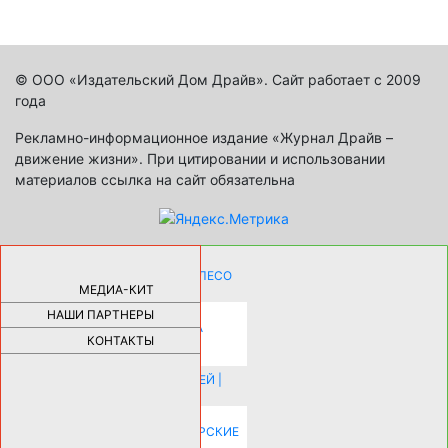
© ООО «Издательский Дом Драйв». Сайт работает с 2009
года
Рекламно-информационное издание «Журнал Драйв –
движение жизни». При цитировании и использовании
материалов ссылка на сайт обязательна
КАК ДЕВУШКЕ ПОМЕНЯТЬ КОЛЕСО
НА АВТОМОБИЛЕ |
69175
МЕДИА-КИТ
НАШИ ПАРТНЕРЫ
НОВЫЕ РАЗРАБОТКИ ДЛЯ
ОЗДОРОВЛЕНИЯ ОРГАНИЗМА
ПЛАТФОРМА ШУМАННА 3Д И
КОНТАКТЫ
КАПСУЛА ЗДОРОВЬЯ |
28281
ИСТОРИЯ НАКЛАДНЫХ НОГТЕЙ |
20574
КАК ЗРИТЕЛЬНО УВЕЛИЧИТЬ
КОМНАТУ: ХИТРЫЕ ДИЗАЙНЕРСКИЕ
ПРИЕМЫ ВИЗУАЛЬНОГО