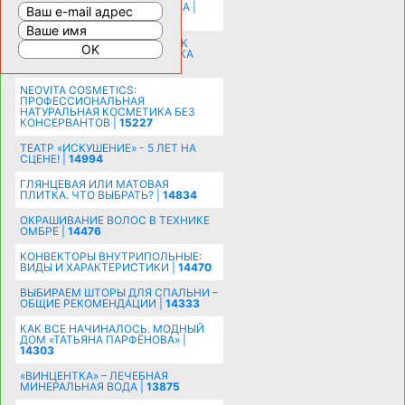
РАСШИРЕНИЯ ПРОСТРАНСТВА |
16191
СОБИРАЕМСЯ НА ПРАЗДНИК К
МОЛОДОЖЕНАМ: ПОДГОТОВКА
ПОЗДРАВЛЕНИЯ |
15481
NEOVITA COSMETICS:
ПРОФЕССИОНАЛЬНАЯ
НАТУРАЛЬНАЯ КОСМЕТИКА БЕЗ
КОНСЕРВАНТОВ |
15227
ТЕАТР «ИСКУШЕНИЕ» - 5 ЛЕТ НА
СЦЕНЕ! |
14994
ГЛЯНЦЕВАЯ ИЛИ МАТОВАЯ
ПЛИТКА. ЧТО ВЫБРАТЬ? |
14834
ОКРАШИВАНИЕ ВОЛОС В ТЕХНИКЕ
ОМБРЕ |
14476
КОНВЕКТОРЫ ВНУТРИПОЛЬНЫЕ:
ВИДЫ И ХАРАКТЕРИСТИКИ |
14470
ВЫБИРАЕМ ШТОРЫ ДЛЯ СПАЛЬНИ –
ОБЩИЕ РЕКОМЕНДАЦИИ |
14333
КАК ВСЕ НАЧИНАЛОСЬ. МОДНЫЙ
ДОМ «ТАТЬЯНА ПАРФЁНОВА» |
14303
«ВИНЦЕНТКА» – ЛЕЧЕБНАЯ
МИНЕРАЛЬНАЯ ВОДА |
13875