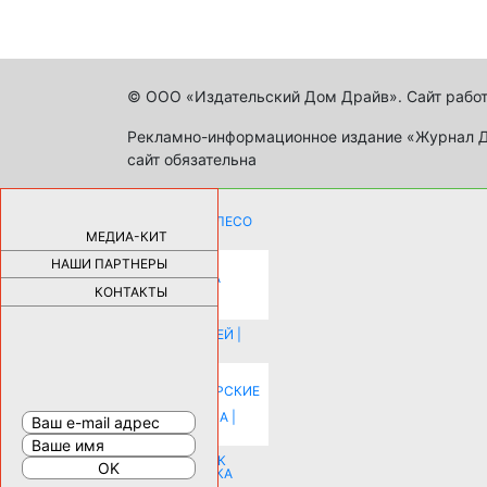
© ООО «Издательский Дом Драйв». Сайт работ
Рекламно-информационное издание «Журнал Др
сайт обязательна
КАК ДЕВУШКЕ ПОМЕНЯТЬ КОЛЕСО
НА АВТОМОБИЛЕ |
69178
МЕДИА-КИТ
НАШИ ПАРТНЕРЫ
НОВЫЕ РАЗРАБОТКИ ДЛЯ
ОЗДОРОВЛЕНИЯ ОРГАНИЗМА
ПЛАТФОРМА ШУМАННА 3Д И
КОНТАКТЫ
КАПСУЛА ЗДОРОВЬЯ |
28288
ИСТОРИЯ НАКЛАДНЫХ НОГТЕЙ |
20577
КАК ЗРИТЕЛЬНО УВЕЛИЧИТЬ
КОМНАТУ: ХИТРЫЕ ДИЗАЙНЕРСКИЕ
ПРИЕМЫ ВИЗУАЛЬНОГО
РАСШИРЕНИЯ ПРОСТРАНСТВА |
16197
СОБИРАЕМСЯ НА ПРАЗДНИК К
МОЛОДОЖЕНАМ: ПОДГОТОВКА
ПОЗДРАВЛЕНИЯ |
15482