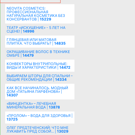
NEOVITA COSMETICS:
ПРОФЕССИОНАЛЬНАЯ
НАТУРАЛЬНАЯ КОСМЕТИКА БЕЗ
КОНСЕРВАНТОВ |
15229
ТЕАТР «ИСКУШЕНИЕ» - 5 ЛЕТ НА
СЦЕНЕ! |
14996
ГЛЯНЦЕВАЯ ИЛИ МАТОВАЯ
ПЛИТКА. ЧТО ВЫБРАТЬ? |
14835
ОКРАШИВАНИЕ ВОЛОС В ТЕХНИКЕ
ОМБРЕ |
14479
КОНВЕКТОРЫ ВНУТРИПОЛЬНЫЕ:
ВИДЫ И ХАРАКТЕРИСТИКИ |
14472
ВЫБИРАЕМ ШТОРЫ ДЛЯ СПАЛЬНИ –
ОБЩИЕ РЕКОМЕНДАЦИИ |
14334
КАК ВСЕ НАЧИНАЛОСЬ. МОДНЫЙ
ДОМ «ТАТЬЯНА ПАРФЁНОВА» |
14307
«ВИНЦЕНТКА» – ЛЕЧЕБНАЯ
МИНЕРАЛЬНАЯ ВОДА |
13878
«ПРОЛОМ» – ВОДА ДЛЯ ЗДОРОВЬЯ |
13725
ОЛЕГ ПРЕДТЕЧЕНСКИЙ: ЧТО МНЕ
ЛУКАВИТЬ ПРЕД СОБОЙ... |
13029