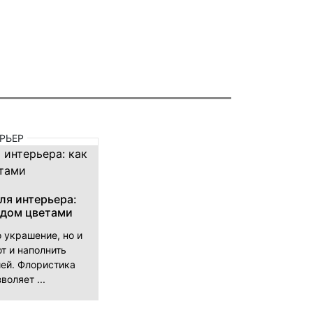
РЬЕР
ля интерьера:
 дом цветами
о украшение, но и
т и наполнить
ей. Флористика
воляет ...