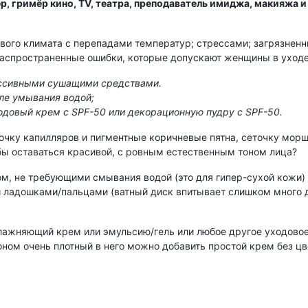
, гримёр кино, TV, театра, преподаватель имиджа, макияжа и
ового климата с перепадами температур; стрессами; загрязнен
распространенные ошибки, которые допускают женщины в уходе
ессивными сушащими средствами.
ле умывания водой;
ходовый крем с SPF-50 или декорационную пудру с SPF-50.
точку капилляров и пигментные коричневые пятна, сеточку мор
обы оставаться красивой, с ровным естественным тоном лица?
, не требующими смывания водой (это для гипер-сухой кожи) 
 ладошками/пальцами (ватный диск впитывает слишком много д
ажняющий крем или эмульсию/гель или любое другое уходовое 
оном очень плотный в него можно добавить простой крем без цв