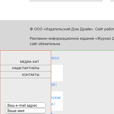
© ООО «Издательский Дом Драйв». Сайт работ
Рекламно-информационное издание «Журнал Др
сайт обязательна
КАК ДЕВУШКЕ ПОМЕНЯТЬ КОЛЕСО
НА АВТОМОБИЛЕ |
69175
МЕДИА-КИТ
НАШИ ПАРТНЕРЫ
НОВЫЕ РАЗРАБОТКИ ДЛЯ
ОЗДОРОВЛЕНИЯ ОРГАНИЗМА
ПЛАТФОРМА ШУМАННА 3Д И
КОНТАКТЫ
КАПСУЛА ЗДОРОВЬЯ |
28282
ИСТОРИЯ НАКЛАДНЫХ НОГТЕЙ |
20574
КАК ЗРИТЕЛЬНО УВЕЛИЧИТЬ
КОМНАТУ: ХИТРЫЕ ДИЗАЙНЕРСКИЕ
ПРИЕМЫ ВИЗУАЛЬНОГО
РАСШИРЕНИЯ ПРОСТРАНСТВА |
16192