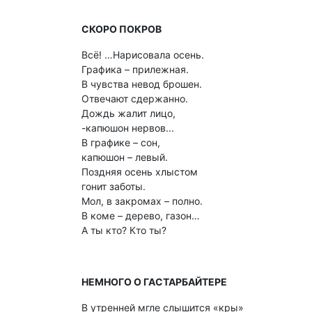
СКОРО ПОКРОВ
Всё! …Нарисовала осень.
Графика – прилежная.
В чувства невод брошен.
Отвечают сдержанно.
Дождь жалит лицо,
-капюшон нервов...
В графике – сон,
капюшон – левый.
Поздняя осень хлыстом
гонит заботы.
Мол, в закромах – полно.
В коме – дерево, газон…
А ты кто? Кто ты?
НЕМНОГО О ГАСТАРБАЙТЕРЕ
В утренней мгле слышится «кры»