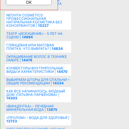
СОБИРАЕМСЯ НА ПРАЗДНИК К
МОЛОДОЖЕНАМ: ПОДГОТОВКА
ПОЗДРАВЛЕНИЯ |
15481
NEOVITA COSMETICS:
ПРОФЕССИОНАЛЬНАЯ
НАТУРАЛЬНАЯ КОСМЕТИКА БЕЗ
КОНСЕРВАНТОВ |
15227
ТЕАТР «ИСКУШЕНИЕ» - 5 ЛЕТ НА
СЦЕНЕ! |
14994
ГЛЯНЦЕВАЯ ИЛИ МАТОВАЯ
ПЛИТКА. ЧТО ВЫБРАТЬ? |
14834
ОКРАШИВАНИЕ ВОЛОС В ТЕХНИКЕ
ОМБРЕ |
14478
КОНВЕКТОРЫ ВНУТРИПОЛЬНЫЕ:
ВИДЫ И ХАРАКТЕРИСТИКИ |
14470
ВЫБИРАЕМ ШТОРЫ ДЛЯ СПАЛЬНИ –
ОБЩИЕ РЕКОМЕНДАЦИИ |
14334
КАК ВСЕ НАЧИНАЛОСЬ. МОДНЫЙ
ДОМ «ТАТЬЯНА ПАРФЁНОВА» |
14303
«ВИНЦЕНТКА» – ЛЕЧЕБНАЯ
МИНЕРАЛЬНАЯ ВОДА |
13875
«ПРОЛОМ» – ВОДА ДЛЯ ЗДОРОВЬЯ |
13723