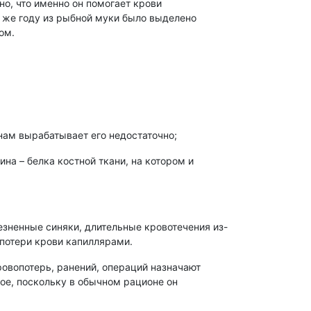
но, что именно он помогает крови
м же году из рыбной муки было выделено
ом.
инам вырабатывает его недостаточно;
на – белка костной ткани, на котором и
зненные синяки, длительные кровотечения из-
 потери крови капиллярами.
ровопотерь, ранений, операций назначают
кое, поскольку в обычном рационе он