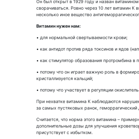
Он был открыт в 1929 году и назван витамином
сворачиваться. Ровно через 10 лет витамин К
несколько иное вещество антигеморрагическог
Витамин нужен нам:
• для нормальной свертываемости крови;
• как антидот против ряда токсинов и ядов (на
• как стимулятор образования протромбина в п
• потому что он играет важную роль в формиро
кристаллизуется кальций;
• потому что участвует в регуляции окислител
При нехватке витамина К наблюдаются наруше
за самых пустяковых ранок, геморрагический 
Считается, что норма этого витамина – пример
дополнительные дозы для улучшения кроветворе
присутствует с избытком.