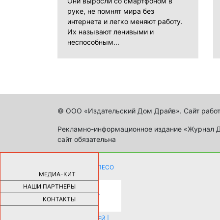
Они выросли со смартфоном в
руке, не помнят мира без
интернета и легко меняют работу.
Их называют ленивыми и
неспособным...
© ООО «Издательский Дом Драйв». Сайт работ
Рекламно-информационное издание «Журнал Др
сайт обязательна
КАК ДЕВУШКЕ ПОМЕНЯТЬ КОЛЕСО
НА АВТОМОБИЛЕ |
69178
МЕДИА-КИТ
НАШИ ПАРТНЕРЫ
НОВЫЕ РАЗРАБОТКИ ДЛЯ
ОЗДОРОВЛЕНИЯ ОРГАНИЗМА
ПЛАТФОРМА ШУМАННА 3Д И
КОНТАКТЫ
КАПСУЛА ЗДОРОВЬЯ |
28288
ИСТОРИЯ НАКЛАДНЫХ НОГТЕЙ |