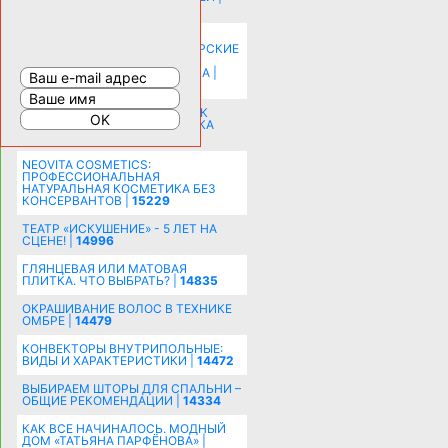
20577
КАК ЗРИТЕЛЬНО УВЕЛИЧИТЬ
КОМНАТУ: ХИТРЫЕ ДИЗАЙНЕРСКИЕ
ПРИЕМЫ ВИЗУАЛЬНОГО
РАСШИРЕНИЯ ПРОСТРАНСТВА |
16197
СОБИРАЕМСЯ НА ПРАЗДНИК К
МОЛОДОЖЕНАМ: ПОДГОТОВКА
ПОЗДРАВЛЕНИЯ |
15482
NEOVITA COSMETICS:
ПРОФЕССИОНАЛЬНАЯ
НАТУРАЛЬНАЯ КОСМЕТИКА БЕЗ
КОНСЕРВАНТОВ |
15229
ТЕАТР «ИСКУШЕНИЕ» - 5 ЛЕТ НА
СЦЕНЕ! |
14996
ГЛЯНЦЕВАЯ ИЛИ МАТОВАЯ
ПЛИТКА. ЧТО ВЫБРАТЬ? |
14835
ОКРАШИВАНИЕ ВОЛОС В ТЕХНИКЕ
ОМБРЕ |
14479
КОНВЕКТОРЫ ВНУТРИПОЛЬНЫЕ:
ВИДЫ И ХАРАКТЕРИСТИКИ |
14472
ВЫБИРАЕМ ШТОРЫ ДЛЯ СПАЛЬНИ –
ОБЩИЕ РЕКОМЕНДАЦИИ |
14334
КАК ВСЕ НАЧИНАЛОСЬ. МОДНЫЙ
ДОМ «ТАТЬЯНА ПАРФЁНОВА» |