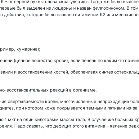
 К – от первой буквы слова «коагуляция». Тогда же было выясне
 впервые был выделен из люцерны и назван филлохиноном. В то
о действия, которое было названо витамином К2 или менахинон
пример, кумарина);
ечени (ценное вещество крови), если печень по каким-то прич
вании и восстановлении костей, обеспечивая синтез остеокальци
ьно-восстановительных реакций в организме.
ния свертываемости крови, многочисленные непроходящие боле
диатез, при котором кожа покрывается темными пятнами из-за
но 1 мкг на один килограмм массы тела. В случае же больших к
ния. Надо сказать, что дефицит этого витамина – явление ред