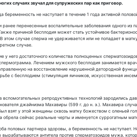
огих случаях звучал для супружеских пар как приговор.
гда беременность не наступает в течение 1 года активной полов
 ранее перенесенные воспалительные заболевания одного из пар
Также причиной бесплодия может стать устойчивое бактерионос
 этом случае сперма не удерживается или не попадает в матку
ретном случае.
ие у него достаточного количества полноценных сперматозоидов
 спермограмма. Лечением мужского бесплодия занимается врач
направленную на восстановление нарушенной детородной функц
ьбе с бесплодием (стимуляция яичников, искусственная инсемин
 вспомогательных репродуктивных технологий зародились давно
ователя джайнизма Махавиры (599 г. до н. э.). Махавира случ
был взят у этой женщины сквозь матку божеством с оленьей г
нда обрела сейчас реальные черты и именуется суррогатным ма
оба половых партнера здоровы, а беременность не наступает. 
 вырабатываются антитела против сперматозоидов мужа, котор