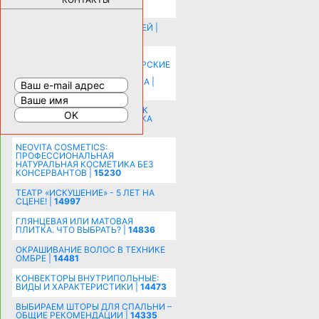
КАПСУЛА ЗДОРОВЬЯ |
28291
ИСТОРИЯ НАКЛАДНЫХ НОГТЕЙ |
20578
КАК ЗРИТЕЛЬНО УВЕЛИЧИТЬ
КОМНАТУ: ХИТРЫЕ ДИЗАЙНЕРСКИЕ
ПРИЕМЫ ВИЗУАЛЬНОГО
РАСШИРЕНИЯ ПРОСТРАНСТВА |
16198
СОБИРАЕМСЯ НА ПРАЗДНИК К
МОЛОДОЖЕНАМ: ПОДГОТОВКА
ПОЗДРАВЛЕНИЯ |
15483
NEOVITA COSMETICS:
ПРОФЕССИОНАЛЬНАЯ
НАТУРАЛЬНАЯ КОСМЕТИКА БЕЗ
КОНСЕРВАНТОВ |
15230
ТЕАТР «ИСКУШЕНИЕ» - 5 ЛЕТ НА
СЦЕНЕ! |
14997
ГЛЯНЦЕВАЯ ИЛИ МАТОВАЯ
ПЛИТКА. ЧТО ВЫБРАТЬ? |
14836
ОКРАШИВАНИЕ ВОЛОС В ТЕХНИКЕ
ОМБРЕ |
14481
КОНВЕКТОРЫ ВНУТРИПОЛЬНЫЕ:
ВИДЫ И ХАРАКТЕРИСТИКИ |
14473
ВЫБИРАЕМ ШТОРЫ ДЛЯ СПАЛЬНИ –
ОБЩИЕ РЕКОМЕНДАЦИИ |
14335