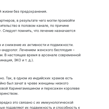
ой жизни без предохранения.
тнеров, в результате чего могли произойти
ительство в половом канале, по причине
. Следует помнить, что лечение назначается
 и снижение их активности и подвижности.
-андролог. Лечением женского бесплодия –
ии. В настоящее время в арсенале современной
ация, ЭКО и т. д.).
. Так, в одном из индийских храмов есть
айно был зачат в чреве женщины низкого
оловой Харинегамешином и пересажен королеве
теринством.
Нередко это связано с их иммунологической
ые подавляют их подвижность и способность к