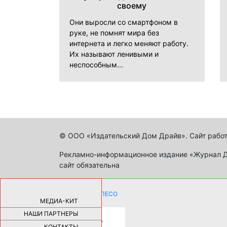
своему
Они выросли со смартфоном в
руке, не помнят мира без
интернета и легко меняют работу.
Их называют ленивыми и
неспособным...
© ООО «Издательский Дом Драйв». Сайт работ
Рекламно-информационное издание «Журнал Др
сайт обязательна
КАК ДЕВУШКЕ ПОМЕНЯТЬ КОЛЕСО
НА АВТОМОБИЛЕ |
69179
МЕДИА-КИТ
НАШИ ПАРТНЕРЫ
НОВЫЕ РАЗРАБОТКИ ДЛЯ
ОЗДОРОВЛЕНИЯ ОРГАНИЗМА
ПЛАТФОРМА ШУМАННА 3Д И
КОНТАКТЫ