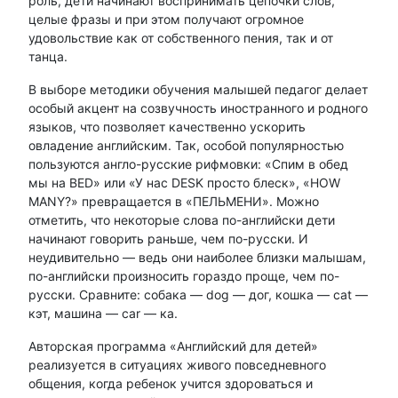
роль, дети начинают воспринимать цепочки слов,
целые фразы и при этом получают огромное
удовольствие как от собственного пения, так и от
танца.
В выборе методики обучения малышей педагог делает
особый акцент на созвучность иностранного и родного
языков, что позволяет качественно ускорить
овладение английским. Так, особой популярностью
пользуются англо-русские рифмовки: «Спим в обед
мы на BED» или «У нас DESK просто блеск», «HOW
MANY?» превращается в «ПЕЛЬМЕНИ». Можно
отметить, что некоторые слова по-английски дети
начинают говорить раньше, чем по-русски. И
неудивительно — ведь они наиболее близки малышам,
по-английски произносить гораздо проще, чем по-
русски. Сравните: собака — dog — дог, кошка — cat —
кэт, машина — car — ка.
Авторская программа «Английский для детей»
реализуется в ситуациях живого повседневного
общения, когда ребенок учится здороваться и