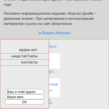
года
Рекламно-информационное издание «Журнал Драйв –
движение жизни». При цитировании и использовании
материалов ссылка на сайт обязательна
КАК ДЕВУШКЕ ПОМЕНЯТЬ КОЛЕСО
НА АВТОМОБИЛЕ |
69189
МЕДИА-КИТ
НАШИ ПАРТНЕРЫ
НОВЫЕ РАЗРАБОТКИ ДЛЯ
ОЗДОРОВЛЕНИЯ ОРГАНИЗМА
ПЛАТФОРМА ШУМАННА 3Д И
КОНТАКТЫ
КАПСУЛА ЗДОРОВЬЯ |
28297
ИСТОРИЯ НАКЛАДНЫХ НОГТЕЙ |
20582
КАК ЗРИТЕЛЬНО УВЕЛИЧИТЬ
КОМНАТУ: ХИТРЫЕ ДИЗАЙНЕРСКИЕ
ПРИЕМЫ ВИЗУАЛЬНОГО
РАСШИРЕНИЯ ПРОСТРАНСТВА |
16206
СОБИРАЕМСЯ НА ПРАЗДНИК К
МОЛОДОЖЕНАМ: ПОДГОТОВКА
ПОЗДРАВЛЕНИЯ |
15486