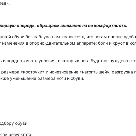
пед».
 первую очередь, обращаем внимание на ее комфортность.
 мягкой обуви без каблука нам «кажется», что ногам вполне удо
 изменения в опорно-двигательном аппарате: боли и хруст в ко
 и поддерживать условия, в которых нога будет вынуждена сто
размера «косточки» и исчезновение «натоптышей», разгрузка пя
акже уменьшение размера ноги и обуви.
одбору обуви;
о» результата;