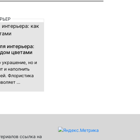
РЬЕР
ля интерьера:
 дом цветами
о украшение, но и
т и наполнить
ей. Флористика
воляет ...
териалов ссылка на