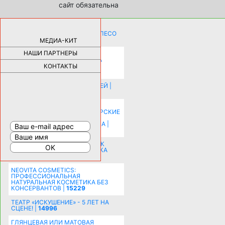
сайт обязательна
КАК ДЕВУШКЕ ПОМЕНЯТЬ КОЛЕСО
НА АВТОМОБИЛЕ |
69178
МЕДИА-КИТ
НАШИ ПАРТНЕРЫ
НОВЫЕ РАЗРАБОТКИ ДЛЯ
ОЗДОРОВЛЕНИЯ ОРГАНИЗМА
ПЛАТФОРМА ШУМАННА 3Д И
КОНТАКТЫ
КАПСУЛА ЗДОРОВЬЯ |
28288
ИСТОРИЯ НАКЛАДНЫХ НОГТЕЙ |
20577
КАК ЗРИТЕЛЬНО УВЕЛИЧИТЬ
КОМНАТУ: ХИТРЫЕ ДИЗАЙНЕРСКИЕ
ПРИЕМЫ ВИЗУАЛЬНОГО
РАСШИРЕНИЯ ПРОСТРАНСТВА |
16197
СОБИРАЕМСЯ НА ПРАЗДНИК К
МОЛОДОЖЕНАМ: ПОДГОТОВКА
ПОЗДРАВЛЕНИЯ |
15482
NEOVITA COSMETICS:
ПРОФЕССИОНАЛЬНАЯ
НАТУРАЛЬНАЯ КОСМЕТИКА БЕЗ
КОНСЕРВАНТОВ |
15229
ТЕАТР «ИСКУШЕНИЕ» - 5 ЛЕТ НА
СЦЕНЕ! |
14996
ГЛЯНЦЕВАЯ ИЛИ МАТОВАЯ