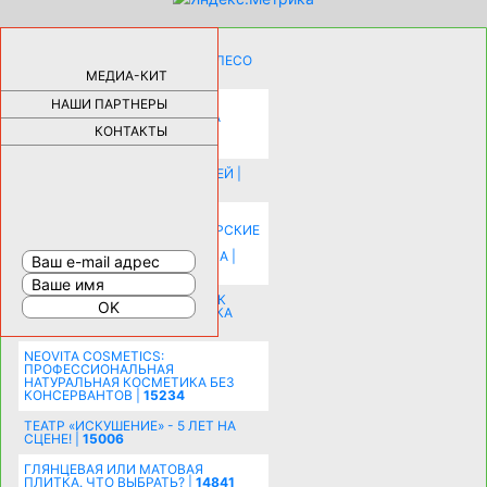
КАК ДЕВУШКЕ ПОМЕНЯТЬ КОЛЕСО
НА АВТОМОБИЛЕ |
69191
МЕДИА-КИТ
НАШИ ПАРТНЕРЫ
НОВЫЕ РАЗРАБОТКИ ДЛЯ
ОЗДОРОВЛЕНИЯ ОРГАНИЗМА
ПЛАТФОРМА ШУМАННА 3Д И
КОНТАКТЫ
КАПСУЛА ЗДОРОВЬЯ |
28329
ИСТОРИЯ НАКЛАДНЫХ НОГТЕЙ |
20585
КАК ЗРИТЕЛЬНО УВЕЛИЧИТЬ
КОМНАТУ: ХИТРЫЕ ДИЗАЙНЕРСКИЕ
ПРИЕМЫ ВИЗУАЛЬНОГО
РАСШИРЕНИЯ ПРОСТРАНСТВА |
16208
СОБИРАЕМСЯ НА ПРАЗДНИК К
МОЛОДОЖЕНАМ: ПОДГОТОВКА
ПОЗДРАВЛЕНИЯ |
15487
NEOVITA COSMETICS:
ПРОФЕССИОНАЛЬНАЯ
НАТУРАЛЬНАЯ КОСМЕТИКА БЕЗ
КОНСЕРВАНТОВ |
15234
ТЕАТР «ИСКУШЕНИЕ» - 5 ЛЕТ НА
СЦЕНЕ! |
15006
ГЛЯНЦЕВАЯ ИЛИ МАТОВАЯ
ПЛИТКА. ЧТО ВЫБРАТЬ? |
14841