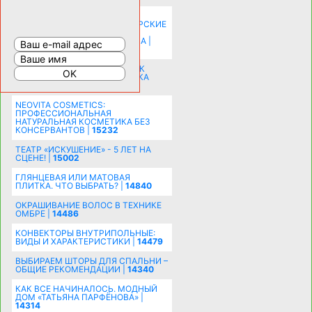
КАК ЗРИТЕЛЬНО УВЕЛИЧИТЬ
КОМНАТУ: ХИТРЫЕ ДИЗАЙНЕРСКИЕ
ПРИЕМЫ ВИЗУАЛЬНОГО
РАСШИРЕНИЯ ПРОСТРАНСТВА |
16204
СОБИРАЕМСЯ НА ПРАЗДНИК К
МОЛОДОЖЕНАМ: ПОДГОТОВКА
ПОЗДРАВЛЕНИЯ |
15484
NEOVITA COSMETICS:
ПРОФЕССИОНАЛЬНАЯ
НАТУРАЛЬНАЯ КОСМЕТИКА БЕЗ
КОНСЕРВАНТОВ |
15232
ТЕАТР «ИСКУШЕНИЕ» - 5 ЛЕТ НА
СЦЕНЕ! |
15002
ГЛЯНЦЕВАЯ ИЛИ МАТОВАЯ
ПЛИТКА. ЧТО ВЫБРАТЬ? |
14840
ОКРАШИВАНИЕ ВОЛОС В ТЕХНИКЕ
ОМБРЕ |
14486
КОНВЕКТОРЫ ВНУТРИПОЛЬНЫЕ:
ВИДЫ И ХАРАКТЕРИСТИКИ |
14479
ВЫБИРАЕМ ШТОРЫ ДЛЯ СПАЛЬНИ –
ОБЩИЕ РЕКОМЕНДАЦИИ |
14340
КАК ВСЕ НАЧИНАЛОСЬ. МОДНЫЙ
ДОМ «ТАТЬЯНА ПАРФЁНОВА» |
14314