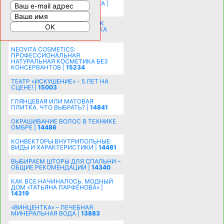
РАСШИРЕНИЯ ПРОСТРАНСТВА |
16206
СОБИРАЕМСЯ НА ПРАЗДНИК К
МОЛОДОЖЕНАМ: ПОДГОТОВКА
ПОЗДРАВЛЕНИЯ |
15486
NEOVITA COSMETICS:
ПРОФЕССИОНАЛЬНАЯ
НАТУРАЛЬНАЯ КОСМЕТИКА БЕЗ
КОНСЕРВАНТОВ |
15234
ТЕАТР «ИСКУШЕНИЕ» - 5 ЛЕТ НА
СЦЕНЕ! |
15003
ГЛЯНЦЕВАЯ ИЛИ МАТОВАЯ
ПЛИТКА. ЧТО ВЫБРАТЬ? |
14841
ОКРАШИВАНИЕ ВОЛОС В ТЕХНИКЕ
ОМБРЕ |
14486
КОНВЕКТОРЫ ВНУТРИПОЛЬНЫЕ:
ВИДЫ И ХАРАКТЕРИСТИКИ |
14481
ВЫБИРАЕМ ШТОРЫ ДЛЯ СПАЛЬНИ –
ОБЩИЕ РЕКОМЕНДАЦИИ |
14340
КАК ВСЕ НАЧИНАЛОСЬ. МОДНЫЙ
ДОМ «ТАТЬЯНА ПАРФЁНОВА» |
14319
«ВИНЦЕНТКА» – ЛЕЧЕБНАЯ
МИНЕРАЛЬНАЯ ВОДА |
13883