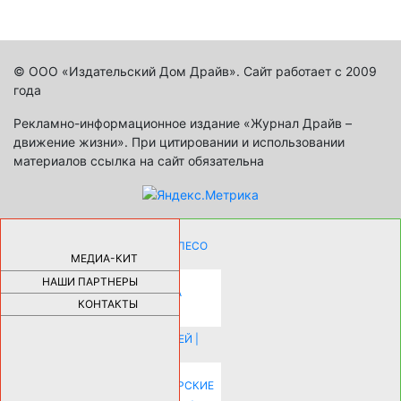
© ООО «Издательский Дом Драйв». Сайт работает с 2009
года
Рекламно-информационное издание «Журнал Драйв –
движение жизни». При цитировании и использовании
материалов ссылка на сайт обязательна
КАК ДЕВУШКЕ ПОМЕНЯТЬ КОЛЕСО
НА АВТОМОБИЛЕ |
69190
МЕДИА-КИТ
НАШИ ПАРТНЕРЫ
НОВЫЕ РАЗРАБОТКИ ДЛЯ
ОЗДОРОВЛЕНИЯ ОРГАНИЗМА
ПЛАТФОРМА ШУМАННА 3Д И
КОНТАКТЫ
КАПСУЛА ЗДОРОВЬЯ |
28297
ИСТОРИЯ НАКЛАДНЫХ НОГТЕЙ |
20583
КАК ЗРИТЕЛЬНО УВЕЛИЧИТЬ
КОМНАТУ: ХИТРЫЕ ДИЗАЙНЕРСКИЕ
ПРИЕМЫ ВИЗУАЛЬНОГО