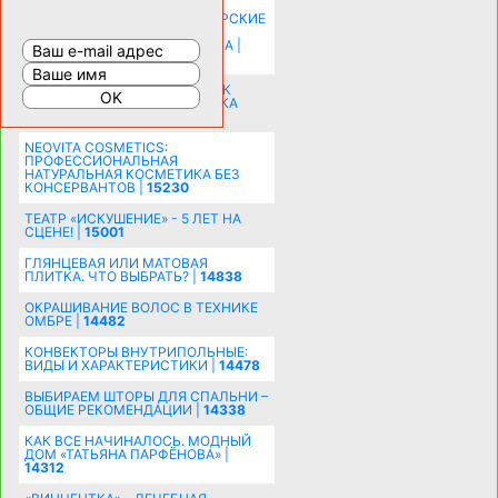
КАК ЗРИТЕЛЬНО УВЕЛИЧИТЬ
КОМНАТУ: ХИТРЫЕ ДИЗАЙНЕРСКИЕ
ПРИЕМЫ ВИЗУАЛЬНОГО
РАСШИРЕНИЯ ПРОСТРАНСТВА |
16202
СОБИРАЕМСЯ НА ПРАЗДНИК К
МОЛОДОЖЕНАМ: ПОДГОТОВКА
ПОЗДРАВЛЕНИЯ |
15483
NEOVITA COSMETICS:
ПРОФЕССИОНАЛЬНАЯ
НАТУРАЛЬНАЯ КОСМЕТИКА БЕЗ
КОНСЕРВАНТОВ |
15230
ТЕАТР «ИСКУШЕНИЕ» - 5 ЛЕТ НА
СЦЕНЕ! |
15001
ГЛЯНЦЕВАЯ ИЛИ МАТОВАЯ
ПЛИТКА. ЧТО ВЫБРАТЬ? |
14838
ОКРАШИВАНИЕ ВОЛОС В ТЕХНИКЕ
ОМБРЕ |
14482
КОНВЕКТОРЫ ВНУТРИПОЛЬНЫЕ:
ВИДЫ И ХАРАКТЕРИСТИКИ |
14478
ВЫБИРАЕМ ШТОРЫ ДЛЯ СПАЛЬНИ –
ОБЩИЕ РЕКОМЕНДАЦИИ |
14338
КАК ВСЕ НАЧИНАЛОСЬ. МОДНЫЙ
ДОМ «ТАТЬЯНА ПАРФЁНОВА» |
14312