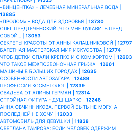
ПАРФЁНОВА» |
14323
«ВИНЦЕНТКА» – ЛЕЧЕБНАЯ МИНЕРАЛЬНАЯ ВОДА |
13885
«ПРОЛОМ» – ВОДА ДЛЯ ЗДОРОВЬЯ |
13730
ОЛЕГ ПРЕДТЕЧЕНСКИЙ: ЧТО МНЕ ЛУКАВИТЬ ПРЕД
СОБОЙ... |
13053
СЕКРЕТЫ КРАСОТЫ ОТ АННЫ КАЛАШНИКОВОЙ |
12797
БАГЕТНАЯ МАСТЕРСКАЯ МИР ИСКУССТВА |
12774
ЧТОБ ДЕТКИ СПАЛИ КРЕПКО И С КОМФОРТОМ |
12693
ЧТО ТАКОЕ МЕЖПОЗВОНОЧНАЯ ГРЫЖА |
12661
МАШИНЫ В БОЛЬШИХ ГОРОДАХ |
12635
ОСОБЕННОСТИ АВТОЗАГАРА |
12489
ПРОФЕССИЯ КОСМЕТОЛОГ |
12339
СВАДЬБА ОТ АЛИНЫ ГЕРМАН |
12314
СТРОЙНАЯ ФИГУРА - ДУШ ШАРКО |
12248
АННА ОВЧИННИКОВА. ПЕРВОЙ БЫТЬ НЕ МОГУ, А
ПОСЛЕДНЕЙ НЕ ХОЧУ |
12033
АВТОМОБИЛЬ ДЛЯ ДЕВУШКИ |
11828
СВЕТЛАНА ТАИРОВА: ЕСЛИ ЧЕЛОВЕК ОДЕРЖИМ