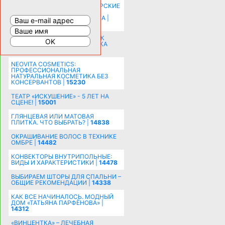
КОМНАТУ: ХИТРЫЕ ДИЗАЙНЕРСКИЕ
ПРИЕМЫ ВИЗУАЛЬНОГО
РАСШИРЕНИЯ ПРОСТРАНСТВА |
16202
СОБИРАЕМСЯ НА ПРАЗДНИК К
МОЛОДОЖЕНАМ: ПОДГОТОВКА
ПОЗДРАВЛЕНИЯ |
15483
NEOVITA COSMETICS:
ПРОФЕССИОНАЛЬНАЯ
НАТУРАЛЬНАЯ КОСМЕТИКА БЕЗ
КОНСЕРВАНТОВ |
15230
ТЕАТР «ИСКУШЕНИЕ» - 5 ЛЕТ НА
СЦЕНЕ! |
15001
ГЛЯНЦЕВАЯ ИЛИ МАТОВАЯ
ПЛИТКА. ЧТО ВЫБРАТЬ? |
14838
ОКРАШИВАНИЕ ВОЛОС В ТЕХНИКЕ
ОМБРЕ |
14482
КОНВЕКТОРЫ ВНУТРИПОЛЬНЫЕ:
ВИДЫ И ХАРАКТЕРИСТИКИ |
14478
ВЫБИРАЕМ ШТОРЫ ДЛЯ СПАЛЬНИ –
ОБЩИЕ РЕКОМЕНДАЦИИ |
14338
КАК ВСЕ НАЧИНАЛОСЬ. МОДНЫЙ
ДОМ «ТАТЬЯНА ПАРФЁНОВА» |
14312
«ВИНЦЕНТКА» – ЛЕЧЕБНАЯ