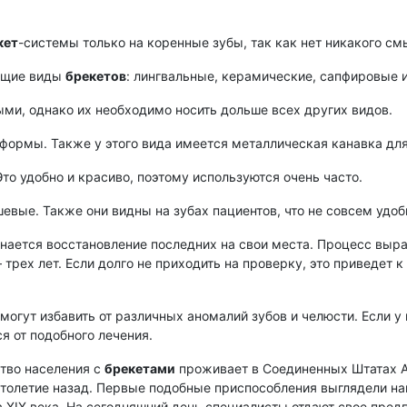
кет
-системы только на коренные зубы, так как нет никакого см
ющие виды
брекетов
: лингвальные, керамические, сапфировые 
ми, однако их необходимо носить дольше всех других видов.
формы. Также у этого вида имеется металлическая канавка для
 удобно и красиво, поэтому используются очень часто.
евые. Также они видны на зубах пациентов, что не совсем удоб
нается восстановление последних на свои места. Процесс выра
трех лет. Если долго не приходить на проверку, это приведет к
огут избавить от различных аномалий зубов и челюсти. Если у
я от подобного лечения.
тво населения с
брекетами
проживает в Соединенных Штатах А
толетие назад. Первые подобные приспособления выглядели на
а XIX века. На сегодняшний день специалисты отдают свое пре