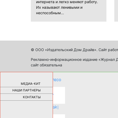
интернета и легко меняют работу.
Их называют ленивыми и
неспособным...
© ООО «Издательский Дом Драйв». Сайт работ
Рекламно-информационное издание «Журнал Др
сайт обязательна
КАК ДЕВУШКЕ ПОМЕНЯТЬ КОЛЕСО
НА АВТОМОБИЛЕ |
69185
МЕДИА-КИТ
НАШИ ПАРТНЕРЫ
НОВЫЕ РАЗРАБОТКИ ДЛЯ
ОЗДОРОВЛЕНИЯ ОРГАНИЗМА
ПЛАТФОРМА ШУМАННА 3Д И
КОНТАКТЫ
КАПСУЛА ЗДОРОВЬЯ |
28293
ИСТОРИЯ НАКЛАДНЫХ НОГТЕЙ |
20578
КАК ЗРИТЕЛЬНО УВЕЛИЧИТЬ