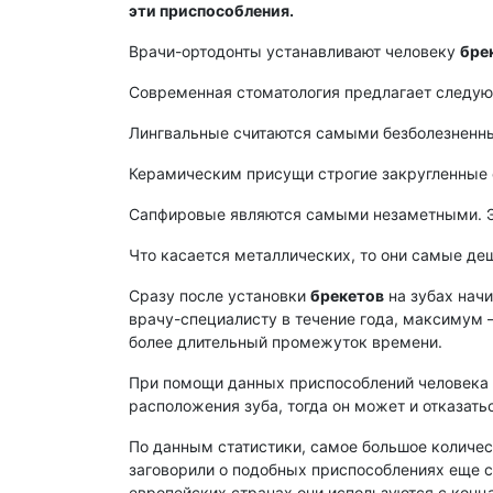
эти приспособления.
Врачи-ортодонты устанавливают человеку
бре
Современная стоматология предлагает следу
Лингвальные считаются самыми безболезненны
Керамическим присущи строгие закругленные 
Сапфировые являются самыми незаметными. Это
Что касается металлических, то они самые деш
Сразу после установки
брекетов
на зубах начи
врачу-специалисту в течение года, максимум – 
более длительный промежуток времени.
При помощи данных приспособлений человека м
расположения зуба, тогда он может и отказатьс
По данным статистики, самое большое количес
заговорили о подобных приспособлениях еще с
европейских странах они используются с конц