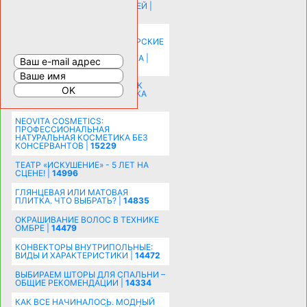
ИСТОРИЯ НАКЛАДНЫХ НОГТЕЙ |
20577
КАК ЗРИТЕЛЬНО УВЕЛИЧИТЬ
КОМНАТУ: ХИТРЫЕ ДИЗАЙНЕРСКИЕ
ПРИЕМЫ ВИЗУАЛЬНОГО
РАСШИРЕНИЯ ПРОСТРАНСТВА |
16197
СОБИРАЕМСЯ НА ПРАЗДНИК К
МОЛОДОЖЕНАМ: ПОДГОТОВКА
ПОЗДРАВЛЕНИЯ |
15482
NEOVITA COSMETICS:
ПРОФЕССИОНАЛЬНАЯ
НАТУРАЛЬНАЯ КОСМЕТИКА БЕЗ
КОНСЕРВАНТОВ |
15229
ТЕАТР «ИСКУШЕНИЕ» - 5 ЛЕТ НА
СЦЕНЕ! |
14996
ГЛЯНЦЕВАЯ ИЛИ МАТОВАЯ
ПЛИТКА. ЧТО ВЫБРАТЬ? |
14835
ОКРАШИВАНИЕ ВОЛОС В ТЕХНИКЕ
ОМБРЕ |
14479
КОНВЕКТОРЫ ВНУТРИПОЛЬНЫЕ:
ВИДЫ И ХАРАКТЕРИСТИКИ |
14472
ВЫБИРАЕМ ШТОРЫ ДЛЯ СПАЛЬНИ –
ОБЩИЕ РЕКОМЕНДАЦИИ |
14334
КАК ВСЕ НАЧИНАЛОСЬ. МОДНЫЙ