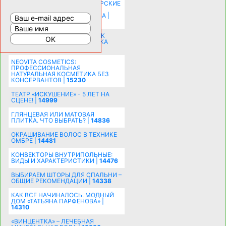
КОМНАТУ: ХИТРЫЕ ДИЗАЙНЕРСКИЕ
ПРИЕМЫ ВИЗУАЛЬНОГО
РАСШИРЕНИЯ ПРОСТРАНСТВА |
16202
СОБИРАЕМСЯ НА ПРАЗДНИК К
МОЛОДОЖЕНАМ: ПОДГОТОВКА
ПОЗДРАВЛЕНИЯ |
15483
NEOVITA COSMETICS:
ПРОФЕССИОНАЛЬНАЯ
НАТУРАЛЬНАЯ КОСМЕТИКА БЕЗ
КОНСЕРВАНТОВ |
15230
ТЕАТР «ИСКУШЕНИЕ» - 5 ЛЕТ НА
СЦЕНЕ! |
14999
ГЛЯНЦЕВАЯ ИЛИ МАТОВАЯ
ПЛИТКА. ЧТО ВЫБРАТЬ? |
14836
ОКРАШИВАНИЕ ВОЛОС В ТЕХНИКЕ
ОМБРЕ |
14481
КОНВЕКТОРЫ ВНУТРИПОЛЬНЫЕ:
ВИДЫ И ХАРАКТЕРИСТИКИ |
14476
ВЫБИРАЕМ ШТОРЫ ДЛЯ СПАЛЬНИ –
ОБЩИЕ РЕКОМЕНДАЦИИ |
14338
КАК ВСЕ НАЧИНАЛОСЬ. МОДНЫЙ
ДОМ «ТАТЬЯНА ПАРФЁНОВА» |
14310
«ВИНЦЕНТКА» – ЛЕЧЕБНАЯ