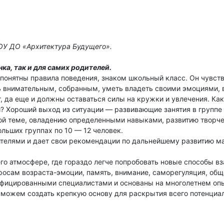
ОУ ДО «Архитектура Будущего».
ка, так и для самих родителей.
понятны правила поведения, знаком школьный класс. Он чувств
 внимательным, собранным, уметь владеть своими эмоциями, 
, да еще и должны оставаться силы на кружки и увлечения. Как
ороший выход из ситуации — развивающие занятия в группе св
ой теме, овладению определенными навыками, развитию творч
ольших группах по 10 — 12 человек.
дителями и дает свои рекомендации по дальнейшему развитию м
его атмосфере, где гораздо легче попробовать новые способы 
осам возраста-эмоции, память, внимание, саморегуляция, общ
фицированными специалистами и основаны на многолетнем опы
сможем создать крепкую основу для раскрытия всего потенциал