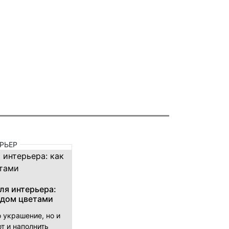
РЬЕР
ля интерьера:
 дом цветами
о украшение, но и
т и наполнить