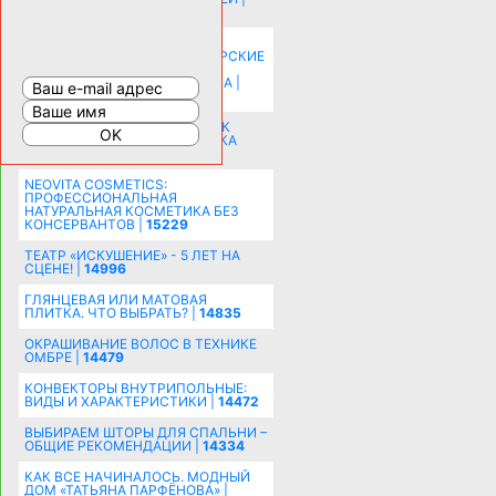
20577
КАК ЗРИТЕЛЬНО УВЕЛИЧИТЬ
КОМНАТУ: ХИТРЫЕ ДИЗАЙНЕРСКИЕ
ПРИЕМЫ ВИЗУАЛЬНОГО
РАСШИРЕНИЯ ПРОСТРАНСТВА |
16197
СОБИРАЕМСЯ НА ПРАЗДНИК К
МОЛОДОЖЕНАМ: ПОДГОТОВКА
ПОЗДРАВЛЕНИЯ |
15482
NEOVITA COSMETICS:
ПРОФЕССИОНАЛЬНАЯ
НАТУРАЛЬНАЯ КОСМЕТИКА БЕЗ
КОНСЕРВАНТОВ |
15229
ТЕАТР «ИСКУШЕНИЕ» - 5 ЛЕТ НА
СЦЕНЕ! |
14996
ГЛЯНЦЕВАЯ ИЛИ МАТОВАЯ
ПЛИТКА. ЧТО ВЫБРАТЬ? |
14835
ОКРАШИВАНИЕ ВОЛОС В ТЕХНИКЕ
ОМБРЕ |
14479
КОНВЕКТОРЫ ВНУТРИПОЛЬНЫЕ:
ВИДЫ И ХАРАКТЕРИСТИКИ |
14472
ВЫБИРАЕМ ШТОРЫ ДЛЯ СПАЛЬНИ –
ОБЩИЕ РЕКОМЕНДАЦИИ |
14334
КАК ВСЕ НАЧИНАЛОСЬ. МОДНЫЙ
ДОМ «ТАТЬЯНА ПАРФЁНОВА» |