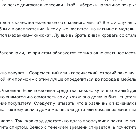
лько легко двигаются колесики. Чтобы уберечь напольное покры
аться в качестве ежедневного спального места? В этом случае
бным в эксплуатации. К тому же, желательно наличие в модели
ся механизм-«книжка». Лучше выбрать диван кровать со стал
оковинами, но при этом образуется только одно спальное мест
ужно покупать. Современный или классический, строгий лакон
ой или прямой – с этим лучше определиться до похода в мебел
й момент. Если позволяют средства, можно купить кожаный див
но внимательно осмотреть саму кожу: она должна быть тщатель
ение покупателя. Следует учитывать, что в различных тиснениях
ь. Поэтому если в доме маленькие дети или домашние животные
алов. Так, жаккард достаточно долго прослужит и почти не ли
лить спиртом. Велюр с течением времени стирается, а почистит