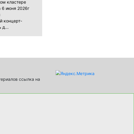
ном кластере
 6 июня 2026г
й
й концерт-
 д...
териалов ссылка на