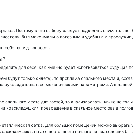
рьера. Поэтому к его выбору следует подходить внимательно. 
вписался», был максимально полезным и удобным и прослужил 
ь себе на ряд вопросов:
а?
еделить для себя, как именно будет использоваться будущая п
 нем будут только сидеть), то проблема спального места и, соо
но руководствоваться механическими параметрами. А в данной 
ве спального места для гостей, то анализировать нужно не толь
нии «раскладушки»: превращение в спальное место раз в полго
– металлическая сетка. Для больших помещений можно выбрать у
раскладушек», но для постоянного ночлега не подходящим). Пр