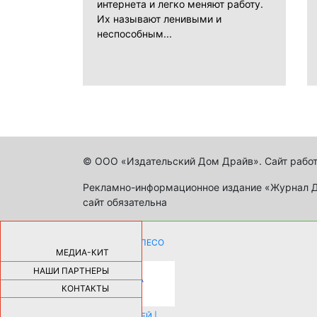
интернета и легко меняют работу.
Их называют ленивыми и
неспособным...
© ООО «Издательский Дом Драйв». Сайт работ
Рекламно-информационное издание «Журнал Др
сайт обязательна
КАК ДЕВУШКЕ ПОМЕНЯТЬ КОЛЕСО
НА АВТОМОБИЛЕ |
69178
МЕДИА-КИТ
НАШИ ПАРТНЕРЫ
НОВЫЕ РАЗРАБОТКИ ДЛЯ
ОЗДОРОВЛЕНИЯ ОРГАНИЗМА
ПЛАТФОРМА ШУМАННА 3Д И
КОНТАКТЫ
КАПСУЛА ЗДОРОВЬЯ |
28288
ИСТОРИЯ НАКЛАДНЫХ НОГТЕЙ |