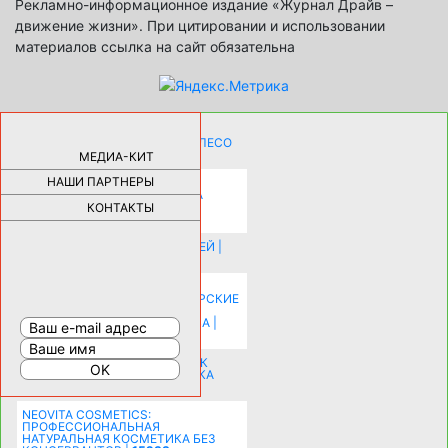
Рекламно-информационное издание «Журнал Драйв –
движение жизни». При цитировании и использовании
материалов ссылка на сайт обязательна
КАК ДЕВУШКЕ ПОМЕНЯТЬ КОЛЕСО
НА АВТОМОБИЛЕ |
69189
МЕДИА-КИТ
НАШИ ПАРТНЕРЫ
НОВЫЕ РАЗРАБОТКИ ДЛЯ
ОЗДОРОВЛЕНИЯ ОРГАНИЗМА
ПЛАТФОРМА ШУМАННА 3Д И
КОНТАКТЫ
КАПСУЛА ЗДОРОВЬЯ |
28296
ИСТОРИЯ НАКЛАДНЫХ НОГТЕЙ |
20581
КАК ЗРИТЕЛЬНО УВЕЛИЧИТЬ
КОМНАТУ: ХИТРЫЕ ДИЗАЙНЕРСКИЕ
ПРИЕМЫ ВИЗУАЛЬНОГО
РАСШИРЕНИЯ ПРОСТРАНСТВА |
16206
СОБИРАЕМСЯ НА ПРАЗДНИК К
МОЛОДОЖЕНАМ: ПОДГОТОВКА
ПОЗДРАВЛЕНИЯ |
15484
NEOVITA COSMETICS:
ПРОФЕССИОНАЛЬНАЯ
НАТУРАЛЬНАЯ КОСМЕТИКА БЕЗ