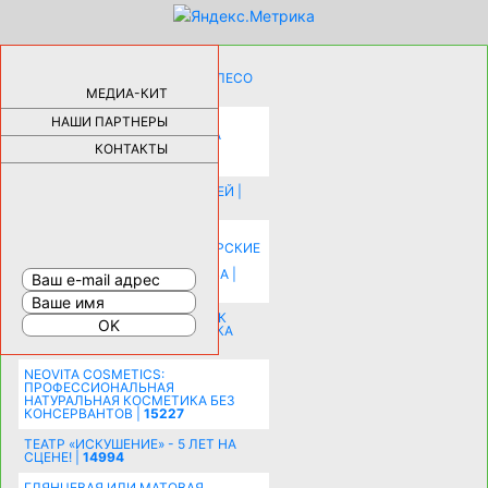
КАК ДЕВУШКЕ ПОМЕНЯТЬ КОЛЕСО
НА АВТОМОБИЛЕ |
69175
МЕДИА-КИТ
НАШИ ПАРТНЕРЫ
НОВЫЕ РАЗРАБОТКИ ДЛЯ
ОЗДОРОВЛЕНИЯ ОРГАНИЗМА
ПЛАТФОРМА ШУМАННА 3Д И
КОНТАКТЫ
КАПСУЛА ЗДОРОВЬЯ |
28282
ИСТОРИЯ НАКЛАДНЫХ НОГТЕЙ |
20574
КАК ЗРИТЕЛЬНО УВЕЛИЧИТЬ
КОМНАТУ: ХИТРЫЕ ДИЗАЙНЕРСКИЕ
ПРИЕМЫ ВИЗУАЛЬНОГО
РАСШИРЕНИЯ ПРОСТРАНСТВА |
16192
СОБИРАЕМСЯ НА ПРАЗДНИК К
МОЛОДОЖЕНАМ: ПОДГОТОВКА
ПОЗДРАВЛЕНИЯ |
15481
NEOVITA COSMETICS:
ПРОФЕССИОНАЛЬНАЯ
НАТУРАЛЬНАЯ КОСМЕТИКА БЕЗ
КОНСЕРВАНТОВ |
15227
ТЕАТР «ИСКУШЕНИЕ» - 5 ЛЕТ НА
СЦЕНЕ! |
14994
ГЛЯНЦЕВАЯ ИЛИ МАТОВАЯ