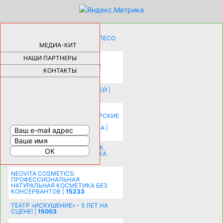
КАК ДЕВУШКЕ ПОМЕНЯТЬ КОЛЕСО
НА АВТОМОБИЛЕ |
69189
МЕДИА-КИТ
НАШИ ПАРТНЕРЫ
НОВЫЕ РАЗРАБОТКИ ДЛЯ
ОЗДОРОВЛЕНИЯ ОРГАНИЗМА
ПЛАТФОРМА ШУМАННА 3Д И
КОНТАКТЫ
КАПСУЛА ЗДОРОВЬЯ |
28297
ИСТОРИЯ НАКЛАДНЫХ НОГТЕЙ |
20582
КАК ЗРИТЕЛЬНО УВЕЛИЧИТЬ
КОМНАТУ: ХИТРЫЕ ДИЗАЙНЕРСКИЕ
ПРИЕМЫ ВИЗУАЛЬНОГО
РАСШИРЕНИЯ ПРОСТРАНСТВА |
16206
СОБИРАЕМСЯ НА ПРАЗДНИК К
МОЛОДОЖЕНАМ: ПОДГОТОВКА
ПОЗДРАВЛЕНИЯ |
15486
NEOVITA COSMETICS:
ПРОФЕССИОНАЛЬНАЯ
НАТУРАЛЬНАЯ КОСМЕТИКА БЕЗ
КОНСЕРВАНТОВ |
15233
ТЕАТР «ИСКУШЕНИЕ» - 5 ЛЕТ НА
СЦЕНЕ! |
15003