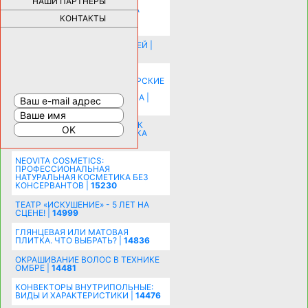
НАШИ ПАРТНЕРЫ
НОВЫЕ РАЗРАБОТКИ ДЛЯ
ОЗДОРОВЛЕНИЯ ОРГАНИЗМА
ПЛАТФОРМА ШУМАННА 3Д И
КОНТАКТЫ
КАПСУЛА ЗДОРОВЬЯ |
28291
ИСТОРИЯ НАКЛАДНЫХ НОГТЕЙ |
20578
КАК ЗРИТЕЛЬНО УВЕЛИЧИТЬ
КОМНАТУ: ХИТРЫЕ ДИЗАЙНЕРСКИЕ
ПРИЕМЫ ВИЗУАЛЬНОГО
РАСШИРЕНИЯ ПРОСТРАНСТВА |
16202
СОБИРАЕМСЯ НА ПРАЗДНИК К
МОЛОДОЖЕНАМ: ПОДГОТОВКА
ПОЗДРАВЛЕНИЯ |
15483
NEOVITA COSMETICS:
ПРОФЕССИОНАЛЬНАЯ
НАТУРАЛЬНАЯ КОСМЕТИКА БЕЗ
КОНСЕРВАНТОВ |
15230
ТЕАТР «ИСКУШЕНИЕ» - 5 ЛЕТ НА
СЦЕНЕ! |
14999
ГЛЯНЦЕВАЯ ИЛИ МАТОВАЯ
ПЛИТКА. ЧТО ВЫБРАТЬ? |
14836
ОКРАШИВАНИЕ ВОЛОС В ТЕХНИКЕ
ОМБРЕ |
14481
КОНВЕКТОРЫ ВНУТРИПОЛЬНЫЕ:
ВИДЫ И ХАРАКТЕРИСТИКИ |
14476