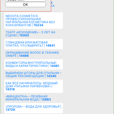
СОБИРАЕМСЯ НА ПРАЗДНИК К
МОЛОДОЖЕНАМ: ПОДГОТОВКА
ПОЗДРАВЛЕНИЯ |
15486
NEOVITA COSMETICS:
ПРОФЕССИОНАЛЬНАЯ
НАТУРАЛЬНАЯ КОСМЕТИКА БЕЗ
КОНСЕРВАНТОВ |
15234
ТЕАТР «ИСКУШЕНИЕ» - 5 ЛЕТ НА
СЦЕНЕ! |
15003
ГЛЯНЦЕВАЯ ИЛИ МАТОВАЯ
ПЛИТКА. ЧТО ВЫБРАТЬ? |
14841
ОКРАШИВАНИЕ ВОЛОС В ТЕХНИКЕ
ОМБРЕ |
14486
КОНВЕКТОРЫ ВНУТРИПОЛЬНЫЕ:
ВИДЫ И ХАРАКТЕРИСТИКИ |
14481
ВЫБИРАЕМ ШТОРЫ ДЛЯ СПАЛЬНИ –
ОБЩИЕ РЕКОМЕНДАЦИИ |
14340
КАК ВСЕ НАЧИНАЛОСЬ. МОДНЫЙ
ДОМ «ТАТЬЯНА ПАРФЁНОВА» |
14318
«ВИНЦЕНТКА» – ЛЕЧЕБНАЯ
МИНЕРАЛЬНАЯ ВОДА |
13883
«ПРОЛОМ» – ВОДА ДЛЯ ЗДОРОВЬЯ |
13728