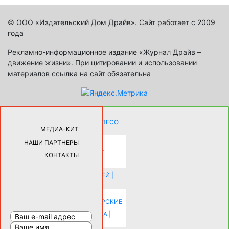
© ООО «Издательский Дом Драйв». Сайт работает с 2009
года
Рекламно-информационное издание «Журнал Драйв –
движение жизни». При цитировании и использовании
материалов ссылка на сайт обязательна
КАК ДЕВУШКЕ ПОМЕНЯТЬ КОЛЕСО
НА АВТОМОБИЛЕ |
69189
МЕДИА-КИТ
НАШИ ПАРТНЕРЫ
НОВЫЕ РАЗРАБОТКИ ДЛЯ
ОЗДОРОВЛЕНИЯ ОРГАНИЗМА
ПЛАТФОРМА ШУМАННА 3Д И
КОНТАКТЫ
КАПСУЛА ЗДОРОВЬЯ |
28297
ИСТОРИЯ НАКЛАДНЫХ НОГТЕЙ |
20583
КАК ЗРИТЕЛЬНО УВЕЛИЧИТЬ
КОМНАТУ: ХИТРЫЕ ДИЗАЙНЕРСКИЕ
ПРИЕМЫ ВИЗУАЛЬНОГО
РАСШИРЕНИЯ ПРОСТРАНСТВА |
16206