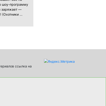
ю шоу-программу
я заряжает —
! (Охотники ...
териалов ссылка на