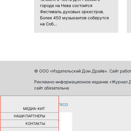
городе на Нева состоится
Фестиваль духовых оркестров.
Более 450 музыкантов соберутся
на Соб...
© ООО «Издательский Дом Драйв». Сайт работ
Рекламно-информационное издание «Журнал Др
сайт обязательна
КАК ДЕВУШКЕ ПОМЕНЯТЬ КОЛЕСО
НА АВТОМОБИЛЕ |
69175
МЕДИА-КИТ
НАШИ ПАРТНЕРЫ
НОВЫЕ РАЗРАБОТКИ ДЛЯ
ОЗДОРОВЛЕНИЯ ОРГАНИЗМА
ПЛАТФОРМА ШУМАННА 3Д И
КОНТАКТЫ
КАПСУЛА ЗДОРОВЬЯ |
28279