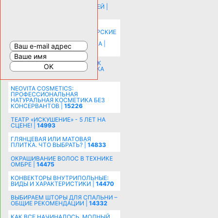
ИСТОРИЯ НАКЛАДНЫХ НОГТЕЙ |
20573
КАК ЗРИТЕЛЬНО УВЕЛИЧИТЬ
КОМНАТУ: ХИТРЫЕ ДИЗАЙНЕРСКИЕ
ПРИЕМЫ ВИЗУАЛЬНОГО
РАСШИРЕНИЯ ПРОСТРАНСТВА |
16191
СОБИРАЕМСЯ НА ПРАЗДНИК К
МОЛОДОЖЕНАМ: ПОДГОТОВКА
ПОЗДРАВЛЕНИЯ |
15481
NEOVITA COSMETICS:
ПРОФЕССИОНАЛЬНАЯ
НАТУРАЛЬНАЯ КОСМЕТИКА БЕЗ
КОНСЕРВАНТОВ |
15226
ТЕАТР «ИСКУШЕНИЕ» - 5 ЛЕТ НА
СЦЕНЕ! |
14993
ГЛЯНЦЕВАЯ ИЛИ МАТОВАЯ
ПЛИТКА. ЧТО ВЫБРАТЬ? |
14833
ОКРАШИВАНИЕ ВОЛОС В ТЕХНИКЕ
ОМБРЕ |
14475
КОНВЕКТОРЫ ВНУТРИПОЛЬНЫЕ:
ВИДЫ И ХАРАКТЕРИСТИКИ |
14470
ВЫБИРАЕМ ШТОРЫ ДЛЯ СПАЛЬНИ –
ОБЩИЕ РЕКОМЕНДАЦИИ |
14332
КАК ВСЕ НАЧИНАЛОСЬ. МОДНЫЙ