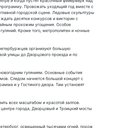
нтре и когда пустят красочный фейерверк над
ю программу. Провожать уходящий год вместе с
 главной городской сцене. Ледовые скульптуры
 ждать десятки конкурсов и викторин с
чайным прохожим угощения. Особое
уляний. Кроме того, метрополитен и ночные
 петербуржцев организуют большую
вой улицы до Дворцового проезда и по
т новогодним гуляниям. Основные события
мов. Следом начнется большой концерт с
рамма и у Гостиного двора. Там установят
вить всех масштабом и красотой залпов.
 центре города, Дворцовый и Троицкий мосты
 Петербург, освещенный тысячами огней, похож