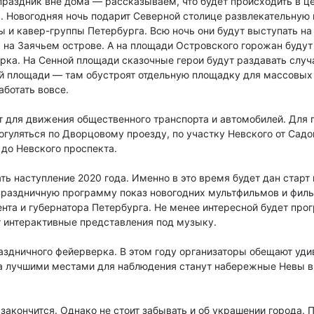
раздник вне дома — рассказываем, что будет происходить в це
ть. Новогодняя ночь подарит Северной столице развлекательну
 и кавер-группы Петербурга. Всю ночь они будут выступать на
 на Заячьем острове. А на площади Островского горожан будут
рка. На Сенной площади сказочные герои будут раздавать слу
 площади — там обустроят отдельную площадку для массовых г
аботать вовсе.
ют для движения общественного транспорта и автомобилей. Для
огуляться по Дворцовому проезду, по участку Невского от Садо
до Невского проспекта.
ть наступление 2020 года. Именно в это время будет дан стар
праздничную программу показ новогодних мультфильмов и филь
та и губернатора Петербурга. Не менее интересной будет прог
т интерактивные представления под музыку.
аздничного фейерверка. В этом году организаторы обещают уди
, а лучшими местами для наблюдения станут набережные Невы в
закончится. Однако не стоит забывать и об украшении города.