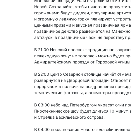
Манежной площади. Если вы решили отметить п
Невой. Сохраняйте, чтобы ничего не пропусти
горожанами будут диджеи, популярные артисты
и огромную ледяную горку планируют устроить
ценными призами и вкусная праздничная ярма
праздничное действо развернется на Манежной
автобусы в праздничные часы не перестанут р
В 21:00 Невский проспект традиционно закро
пешеходную зону: не торопясь можно будет пр
Адмиралтейскому проезду от Гороховой улицы 
В 22:00 центр Северной столицы начнёт отмеча
развернутся на Дворцовой площади. Откроет 
перерывом в полночь на поздравления президен
тематические фотозоны, а аниматоры проведу
В 03:00 небо над Петербургом украсят огни пр
Пиротехническое шоу будет длиться 10 минут
и Стрелка Васильевского острова.
В 04:00 празднование Нового года официально 