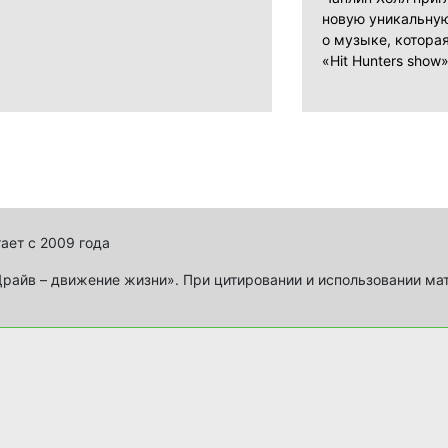
новую уникальну
о музыке, котора
«Hit Hunters show»
ает с 2009 года
айв – движение жизни». При цитировании и использовании ма