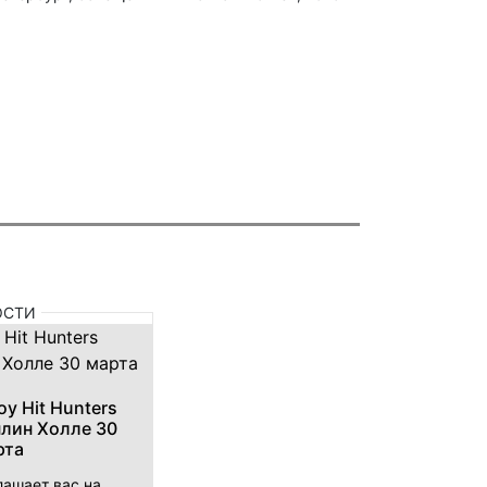
ОСТИ
у Hit Hunters
плин Холле 30
рта
лашает вас на