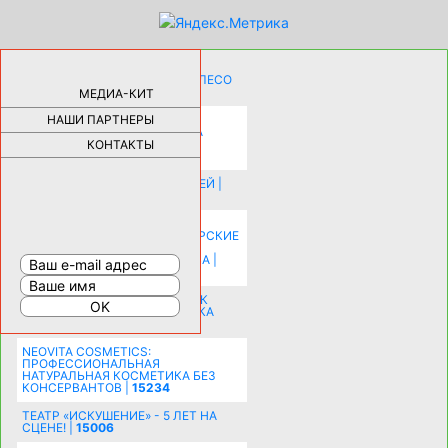
КАК ДЕВУШКЕ ПОМЕНЯТЬ КОЛЕСО
НА АВТОМОБИЛЕ |
69191
МЕДИА-КИТ
НАШИ ПАРТНЕРЫ
НОВЫЕ РАЗРАБОТКИ ДЛЯ
ОЗДОРОВЛЕНИЯ ОРГАНИЗМА
ПЛАТФОРМА ШУМАННА 3Д И
КОНТАКТЫ
КАПСУЛА ЗДОРОВЬЯ |
28305
ИСТОРИЯ НАКЛАДНЫХ НОГТЕЙ |
20585
КАК ЗРИТЕЛЬНО УВЕЛИЧИТЬ
КОМНАТУ: ХИТРЫЕ ДИЗАЙНЕРСКИЕ
ПРИЕМЫ ВИЗУАЛЬНОГО
РАСШИРЕНИЯ ПРОСТРАНСТВА |
16208
СОБИРАЕМСЯ НА ПРАЗДНИК К
МОЛОДОЖЕНАМ: ПОДГОТОВКА
ПОЗДРАВЛЕНИЯ |
15487
NEOVITA COSMETICS:
ПРОФЕССИОНАЛЬНАЯ
НАТУРАЛЬНАЯ КОСМЕТИКА БЕЗ
КОНСЕРВАНТОВ |
15234
ТЕАТР «ИСКУШЕНИЕ» - 5 ЛЕТ НА
СЦЕНЕ! |
15006