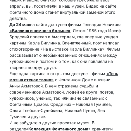
апрель, вы, посетители, в наш музей. Видео на сайте
Фонтанного дома станет виртуальной заменой этого
действа.
До 24 мая
на сайте доступен фильм Геннадия Новикова
«Виллинк и немного больше»
. Летом 1985 года Иосиф
Бродский приехал в Амстердам, где впервые увидел
картины Карла Виллинка. Впечатленный, поэт написал
стихотворение «На выставке Карла Виллинка». Фильм
рассказывает о необыкновенных отношениях между
художником и поэтом и о том, как они повлияли на
творчество друг друга.
Еще одна картина в открытом доступе – фильм
«Тень
моя на стенах твоих»
о Фонтанном Доме в жизни
Анны Ахматовой. В нем отражены судьбы и
современников Ахматовой, людей ее круга: поэтов,
художников, ученых, так или иначе связанных с
Фонтанным Домом. Среди них – Николай Гумилев,
Ольга Глебова-Судейкина, Николай Пунин, Лев
Гумилев и другие.
И не забудьте о других проектах музея. В
разделе«
Коллекция Фонтанного
д
ома
» хранители