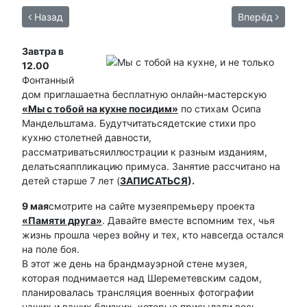
Назад
Вперёд
Завтра
в
12.00
Фонтанный
дом приглашаетна бесплатную онлайн-мастерскую
«Мы с тобой на кухне посидим»
по стихам Осипа
Мандельштама. Будутчитатьсядетские стихи про
кухню столетней давности,
рассматриватьсяиллюстрации к разным изданиям,
делатьсяаппликацию примуса. Занятие рассчитано на
детей старше 7 лет (
ЗАПИСАТЬСЯ
).
9 мая
смотрите на сайте музеяпремьеру проекта
«Памяти друга»
. Давайте вместе вспомним тех, чья
жизнь прошла через войну и тех, кто навсегда остался
на поле боя.
В этот же день на брандмауэрной стене музея,
которая поднимается над Шереметевским садом,
планировалась трансляция военных фотографии
наших и ваших близких, которые присылали весь