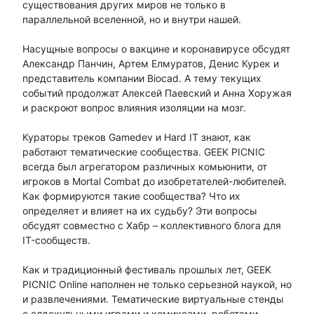
существования других миров не только в
параллельной вселенной, но и внутри нашей.
Насущные вопросы о вакцине и коронавирусе обсудят
Александр Панчин, Артем Елмуратов, Денис Курек и
представитель компании Biocad. А тему текущих
событий продолжат Алексей Паевский и Анна Хоружая
и раскроют вопрос влияния изоляции на мозг.
Кураторы треков Gamedev и Hard IT знают, как
работают тематические сообщества. GEEK PICNIC
всегда был агрегатором различных комьюнити, от
игроков в Mortal Combat до изобретателей-любителей.
Как формируются такие сообщества? Что их
определяет и влияет на их судьбу? Эти вопросы
обсудят совместно с Хабр – коллективного блога для
IT-сообществ.
Как и традиционный фестиваль прошлых лет, GEEK
PICNIC Online наполнен не только серьезной наукой, но
и развлечениями. Тематические виртуальные стенды
с олдскульными играми и комиксами, роботами,