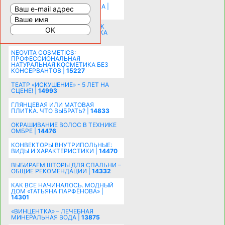
ПРИЕМЫ ВИЗУАЛЬНОГО
РАСШИРЕНИЯ ПРОСТРАНСТВА |
16191
СОБИРАЕМСЯ НА ПРАЗДНИК К
МОЛОДОЖЕНАМ: ПОДГОТОВКА
ПОЗДРАВЛЕНИЯ |
15481
NEOVITA COSMETICS:
ПРОФЕССИОНАЛЬНАЯ
НАТУРАЛЬНАЯ КОСМЕТИКА БЕЗ
КОНСЕРВАНТОВ |
15227
ТЕАТР «ИСКУШЕНИЕ» - 5 ЛЕТ НА
СЦЕНЕ! |
14993
ГЛЯНЦЕВАЯ ИЛИ МАТОВАЯ
ПЛИТКА. ЧТО ВЫБРАТЬ? |
14833
ОКРАШИВАНИЕ ВОЛОС В ТЕХНИКЕ
ОМБРЕ |
14476
КОНВЕКТОРЫ ВНУТРИПОЛЬНЫЕ:
ВИДЫ И ХАРАКТЕРИСТИКИ |
14470
ВЫБИРАЕМ ШТОРЫ ДЛЯ СПАЛЬНИ –
ОБЩИЕ РЕКОМЕНДАЦИИ |
14332
КАК ВСЕ НАЧИНАЛОСЬ. МОДНЫЙ
ДОМ «ТАТЬЯНА ПАРФЁНОВА» |
14301
«ВИНЦЕНТКА» – ЛЕЧЕБНАЯ
МИНЕРАЛЬНАЯ ВОДА |
13875