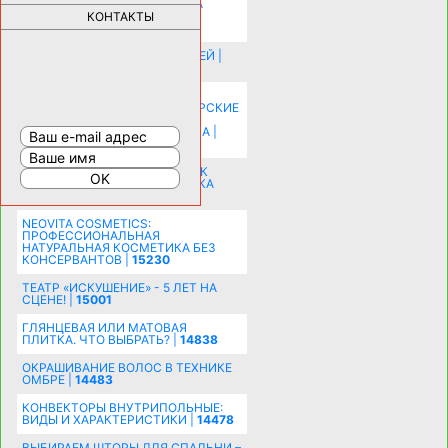
ОЗДОРОВЛЕНИЯ ОРГАНИЗМА
ПЛАТФОРМА ШУМАННА 3Д И
КОНТАКТЫ
КАПСУЛА ЗДОРОВЬЯ |
28293
ИСТОРИЯ НАКЛАДНЫХ НОГТЕЙ |
20578
КАК ЗРИТЕЛЬНО УВЕЛИЧИТЬ
КОМНАТУ: ХИТРЫЕ ДИЗАЙНЕРСКИЕ
ПРИЕМЫ ВИЗУАЛЬНОГО
РАСШИРЕНИЯ ПРОСТРАНСТВА |
16202
СОБИРАЕМСЯ НА ПРАЗДНИК К
МОЛОДОЖЕНАМ: ПОДГОТОВКА
ПОЗДРАВЛЕНИЯ |
15483
NEOVITA COSMETICS:
ПРОФЕССИОНАЛЬНАЯ
НАТУРАЛЬНАЯ КОСМЕТИКА БЕЗ
КОНСЕРВАНТОВ |
15230
ТЕАТР «ИСКУШЕНИЕ» - 5 ЛЕТ НА
СЦЕНЕ! |
15001
ГЛЯНЦЕВАЯ ИЛИ МАТОВАЯ
ПЛИТКА. ЧТО ВЫБРАТЬ? |
14838
ОКРАШИВАНИЕ ВОЛОС В ТЕХНИКЕ
ОМБРЕ |
14483
КОНВЕКТОРЫ ВНУТРИПОЛЬНЫЕ:
ВИДЫ И ХАРАКТЕРИСТИКИ |
14478
ВЫБИРАЕМ ШТОРЫ ДЛЯ СПАЛЬНИ –