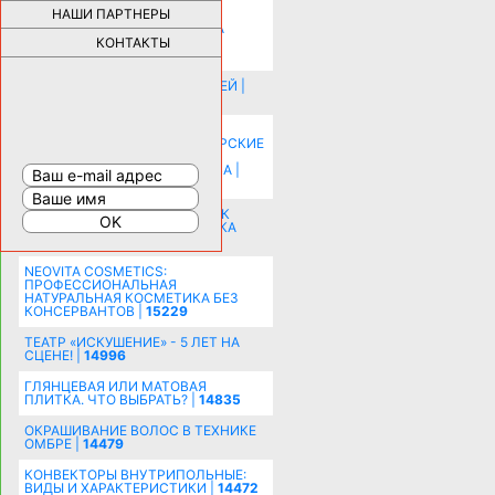
НАШИ ПАРТНЕРЫ
НОВЫЕ РАЗРАБОТКИ ДЛЯ
ОЗДОРОВЛЕНИЯ ОРГАНИЗМА
ПЛАТФОРМА ШУМАННА 3Д И
КОНТАКТЫ
КАПСУЛА ЗДОРОВЬЯ |
28288
ИСТОРИЯ НАКЛАДНЫХ НОГТЕЙ |
20577
КАК ЗРИТЕЛЬНО УВЕЛИЧИТЬ
КОМНАТУ: ХИТРЫЕ ДИЗАЙНЕРСКИЕ
ПРИЕМЫ ВИЗУАЛЬНОГО
РАСШИРЕНИЯ ПРОСТРАНСТВА |
16197
СОБИРАЕМСЯ НА ПРАЗДНИК К
МОЛОДОЖЕНАМ: ПОДГОТОВКА
ПОЗДРАВЛЕНИЯ |
15482
NEOVITA COSMETICS:
ПРОФЕССИОНАЛЬНАЯ
НАТУРАЛЬНАЯ КОСМЕТИКА БЕЗ
КОНСЕРВАНТОВ |
15229
ТЕАТР «ИСКУШЕНИЕ» - 5 ЛЕТ НА
СЦЕНЕ! |
14996
ГЛЯНЦЕВАЯ ИЛИ МАТОВАЯ
ПЛИТКА. ЧТО ВЫБРАТЬ? |
14835
ОКРАШИВАНИЕ ВОЛОС В ТЕХНИКЕ
ОМБРЕ |
14479
КОНВЕКТОРЫ ВНУТРИПОЛЬНЫЕ:
ВИДЫ И ХАРАКТЕРИСТИКИ |
14472