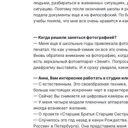
людьми, разбираться в жизненных ситуациях, д
ситуацию. Поэтому после окончания школы я ре
подала документы еще и на философский. По б
учебы поняла, что мне все очень нравится и ка
— Когда решили заняться фотографией?
— Меня еще в школьные годы привлекала фотогр
печатал. Но как ученый-химик он все это очен
Вновь обратила внимание на фотографию, когда
есть зеркальный фотоаппарат «Зенит». Попроси
диафрагму выставить. И я сразу увидела, как
— Анна, Вам интереснее работать в студии и
— С естественным. Это своеобразная техника,
больше настоящих искренних черт в характер
— Сейчас Вы снимаете на цифровые камеры и
— У меня четыре модели пленочных аппаратов. 
иногда возникает желание.
— О проекте «Старшие Братья Старшие Сестры
— Случилось это год назад в канун Рождеств
России» в Петербурге). Она представила меня 