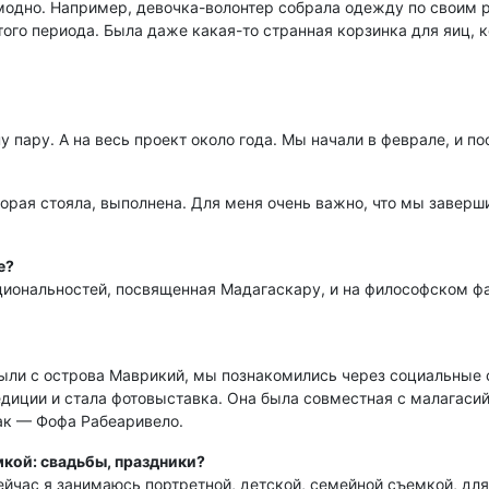
модно. Например, девочка-волонтер собрала одежду по своим р
того периода. Была даже какая-то странная корзинка для яиц, 
 пару. А на весь проект около года. Мы начали в феврале, и п
орая стояла, выполнена. Для меня очень важно, что мы заверши
е?
циональностей, посвященная Мадагаскару, и на философском фа
ыли с острова Маврикий, мы познакомились через социальные се
педиции и стала фотовыставка. Она была совместная с малагас
как — Фофа Рабеаривело.
кой: свадьбы, праздники?
ейчас я занимаюсь портретной, детской, семейной съемкой, дл