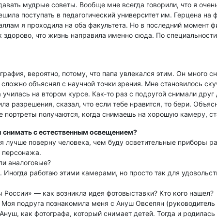
авать мудрые советы. Вообще мне всегда говорили, что я очень
шила поступать в педагогический университет им. Герцена на ф
аллам я проходила на оба факультета. Но в последний момент ф
к здорово, что жизнь направила именно сюда. По специальности
афия, вероятно, потому, что папа увлекался этим. Он много сн
ь сложно объяснял с научной точки зрения. Мне становилось ску
 училась на втором курсе. Как-то раз с подругой снимали друг
ла разрешения, сказал, что если тебе нравится, то бери. Объя
ие портреты получаются, когда снимаешь на хорошую камеру, с
ли снимать с естественным освещением?
 я лучше поверну человека, чем буду осветительные приборы р
е персонажа.
ли аналоговые?
Иногда работаю этими камерами, но просто так для удовольстви
 России» — как возникла идея фотовыставки? Кто кого нашел?
а. Моя подруга познакомила меня с Ануш Овсепян (руководите
Ануш, как фотографа, который снимает детей. Тогда и родилась