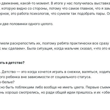
движение, какой-то момент. В итоге у нас получилась выставк
оторую видно со стороны, потому что самое главное, что я зам
ерное, это работа психологов, что сумели так подобрать пары. 
и две половинки одного целого.
сумели раскрепостить их, поэтому ребята практически все сразу
с мы сделаем». Была ситуация, когда мальчик сказал, «что это е
ать в детство?
. Детство — это когда хочется играть в снежки, валяться, ходит
ого ребенка вне зависимости от социального статуса.
о-белые?
жно быть поблекшим либо вообще не иметь цвета. Первые съемк
чень хорошо смотрелись, но ради общей идеи пришлось и их «обе