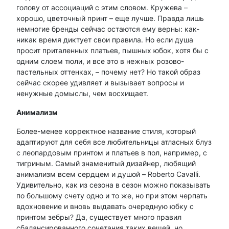
голову от ассоциаций с этим словом. Кружева –
хорошо, цветочный принт – еще лучше. Правда лишь
немногие бренды сейчас остаются ему верны: как-
никак время диктует свои правила. Но если душа
просит приталенных платьев, пышных юбок, хотя бы с
одним слоем тюли, и все это в нежных розово-
пастельных оттенках, – почему нет? Но такой образ
сейчас скорее удивляет и вызывает вопросы и
ненужные домыслы, чем восхищает.
Анимализм
Более-менее корректное название стиля, который
адаптируют для себя все любительницы атласных блуз
с леопардовым принтом и платьев в пол, например, с
тигриным. Самый знаменитый дизайнер, любящий
анимализм всем сердцем и душой – Roberto Cavalli.
Удивительно, как из сезона в сезон можно показывать
по большому счету одно и то же, но при этом черпать
вдохновение и вновь выдавать очередную юбку с
принтом зебры? Да, существует много правил
сбалансированного сочетания таких вещей, но