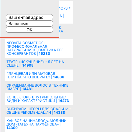
КАК ЗРИТЕЛЬНО УВЕЛИЧИТЬ
КОМНАТУ: ХИТРЫЕ ДИЗАЙНЕРСКИЕ
ПРИЕМЫ ВИЗУАЛЬНОГО
РАСШИРЕНИЯ ПРОСТРАНСТВА |
16200
СОБИРАЕМСЯ НА ПРАЗДНИК К
МОЛОДОЖЕНАМ: ПОДГОТОВКА
ПОЗДРАВЛЕНИЯ |
15483
NEOVITA COSMETICS:
ПРОФЕССИОНАЛЬНАЯ
НАТУРАЛЬНАЯ КОСМЕТИКА БЕЗ
КОНСЕРВАНТОВ |
15230
ТЕАТР «ИСКУШЕНИЕ» - 5 ЛЕТ НА
СЦЕНЕ! |
14998
ГЛЯНЦЕВАЯ ИЛИ МАТОВАЯ
ПЛИТКА. ЧТО ВЫБРАТЬ? |
14836
ОКРАШИВАНИЕ ВОЛОС В ТЕХНИКЕ
ОМБРЕ |
14481
КОНВЕКТОРЫ ВНУТРИПОЛЬНЫЕ:
ВИДЫ И ХАРАКТЕРИСТИКИ |
14473
ВЫБИРАЕМ ШТОРЫ ДЛЯ СПАЛЬНИ –
ОБЩИЕ РЕКОМЕНДАЦИИ |
14338
КАК ВСЕ НАЧИНАЛОСЬ. МОДНЫЙ
ДОМ «ТАТЬЯНА ПАРФЁНОВА» |
14309