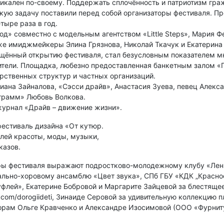
никален по-своему. Поддержать сплочённость и патриотизм гр
акую задачу поставили перед собой организаторы фестиваля. П
тыре раза в год.
од» совместно с модельным агентством «Little Steps», Мария
же имиджмейкеры Элина Грязнова, Николай Ткачук и Екатерина
щённый открытию фестиваля, стал безусловным показателем мн
тели. Площадка, любезно предоставленная банкетным залом «Г
рственных структур и частных организаций.
иана Зайналова, «Сэсси драйв», Анастасия Зуева, певец Алекс
грамм» Любовь Волкова.
урнал «Драйв – движение жизни».
естиваль дизайна «От кутюр.
лей красоты, моды, музыки,
казов.
оры фестиваля выражают подростково-молодежному клубу «Лен
ально-хоровому ансамблю «Цвет звука», СПб ГБУ «КДК „Краснос
Куфлей», Екатерине Бобровой и Маргарите Зайцевой за блестящ
com/dorogiideti, Зинаиде Серовой за удивительную коллекцию п
орам Ольге Кравченко и Александре Изосимовой (ООО «Фурниту