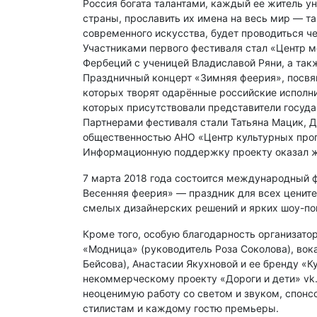
Россия богата талантами, каждый ее житель у
страны, прославить их имена на весь мир — т
современного искусства, будет проводиться че
Участниками первого фестиваля стал «Центр м
Фербеций с ученицей Владиславой Ряни, а так
Праздничный концерт «Зимняя феерия», посвя
которых творят одарённые российские исполни
которых присутствовали представители госуда
Партнерами фестиваля стали Татьяна Мацик, Д
общественностью АНО «Центр культурных про
Информационную поддержку проекту оказал ж
7 марта 2018 года состоится международный ф
Весенняя феерия» — праздник для всех цените
смелых дизайнерских решений и ярких шоу-по
Кроме того, особую благодарность организат
«Модница» (руководитель Роза Соколова), вок
Бейсова), Анастасии Якухновой и ее бренду «
некоммерческому проекту «Дороги и дети» vk.
неоценимую работу со светом и звуком, спонс
стилистам и каждому гостю премьеры.