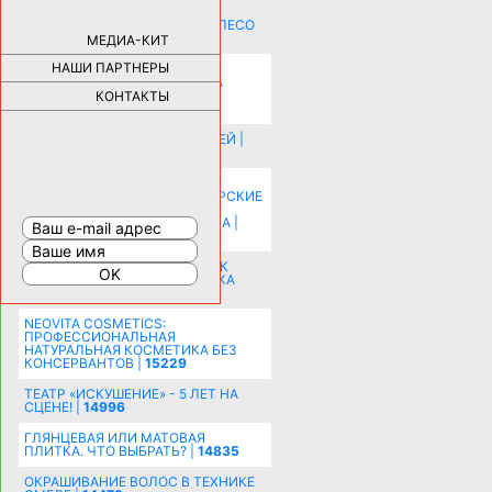
КАК ДЕВУШКЕ ПОМЕНЯТЬ КОЛЕСО
НА АВТОМОБИЛЕ |
69178
МЕДИА-КИТ
НАШИ ПАРТНЕРЫ
НОВЫЕ РАЗРАБОТКИ ДЛЯ
ОЗДОРОВЛЕНИЯ ОРГАНИЗМА
ПЛАТФОРМА ШУМАННА 3Д И
КОНТАКТЫ
КАПСУЛА ЗДОРОВЬЯ |
28288
ИСТОРИЯ НАКЛАДНЫХ НОГТЕЙ |
20577
КАК ЗРИТЕЛЬНО УВЕЛИЧИТЬ
КОМНАТУ: ХИТРЫЕ ДИЗАЙНЕРСКИЕ
ПРИЕМЫ ВИЗУАЛЬНОГО
РАСШИРЕНИЯ ПРОСТРАНСТВА |
16197
СОБИРАЕМСЯ НА ПРАЗДНИК К
МОЛОДОЖЕНАМ: ПОДГОТОВКА
ПОЗДРАВЛЕНИЯ |
15482
NEOVITA COSMETICS:
ПРОФЕССИОНАЛЬНАЯ
НАТУРАЛЬНАЯ КОСМЕТИКА БЕЗ
КОНСЕРВАНТОВ |
15229
ТЕАТР «ИСКУШЕНИЕ» - 5 ЛЕТ НА
СЦЕНЕ! |
14996
ГЛЯНЦЕВАЯ ИЛИ МАТОВАЯ
ПЛИТКА. ЧТО ВЫБРАТЬ? |
14835
ОКРАШИВАНИЕ ВОЛОС В ТЕХНИКЕ