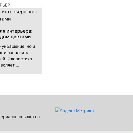
РЬЕР
ля интерьера:
 дом цветами
о украшение, но и
т и наполнить
ей. Флористика
воляет ...
териалов ссылка на