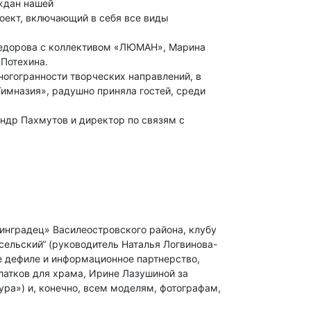
аждан нашей
роект, включающий в себя все виды
 Федорова с коллективом «ЛЮМАН», Марина
 Потехина.
огогранности творческих направлений, в
имназия», радушно приняла гостей, среди
андр Пахмутов и директор по связям с
инградец» Василеостровского района, клубу
ельский“ (руководитель Наталья Логвинова-
ее дефиле и информационное партнерство,
латков для храма, Ирине Лазушиной за
ра») и, конечно, всем моделям, фотографам,