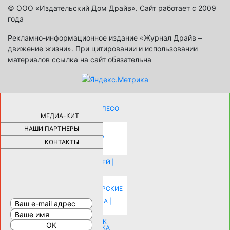
© ООО «Издательский Дом Драйв». Сайт работает с 2009
года
Рекламно-информационное издание «Журнал Драйв –
движение жизни». При цитировании и использовании
материалов ссылка на сайт обязательна
КАК ДЕВУШКЕ ПОМЕНЯТЬ КОЛЕСО
НА АВТОМОБИЛЕ |
69176
МЕДИА-КИТ
НАШИ ПАРТНЕРЫ
НОВЫЕ РАЗРАБОТКИ ДЛЯ
ОЗДОРОВЛЕНИЯ ОРГАНИЗМА
ПЛАТФОРМА ШУМАННА 3Д И
КОНТАКТЫ
КАПСУЛА ЗДОРОВЬЯ |
28282
ИСТОРИЯ НАКЛАДНЫХ НОГТЕЙ |
20574
КАК ЗРИТЕЛЬНО УВЕЛИЧИТЬ
КОМНАТУ: ХИТРЫЕ ДИЗАЙНЕРСКИЕ
ПРИЕМЫ ВИЗУАЛЬНОГО
РАСШИРЕНИЯ ПРОСТРАНСТВА |
16192
СОБИРАЕМСЯ НА ПРАЗДНИК К
МОЛОДОЖЕНАМ: ПОДГОТОВКА