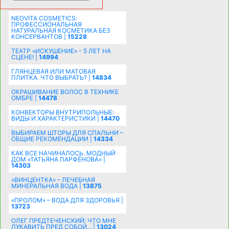
ПОЗДРАВЛЕНИЯ |
15481
NEOVITA COSMETICS:
ПРОФЕССИОНАЛЬНАЯ
НАТУРАЛЬНАЯ КОСМЕТИКА БЕЗ
КОНСЕРВАНТОВ |
15228
ТЕАТР «ИСКУШЕНИЕ» - 5 ЛЕТ НА
СЦЕНЕ! |
14994
ГЛЯНЦЕВАЯ ИЛИ МАТОВАЯ
ПЛИТКА. ЧТО ВЫБРАТЬ? |
14834
ОКРАШИВАНИЕ ВОЛОС В ТЕХНИКЕ
ОМБРЕ |
14478
КОНВЕКТОРЫ ВНУТРИПОЛЬНЫЕ:
ВИДЫ И ХАРАКТЕРИСТИКИ |
14470
ВЫБИРАЕМ ШТОРЫ ДЛЯ СПАЛЬНИ –
ОБЩИЕ РЕКОМЕНДАЦИИ |
14334
КАК ВСЕ НАЧИНАЛОСЬ. МОДНЫЙ
ДОМ «ТАТЬЯНА ПАРФЁНОВА» |
14303
«ВИНЦЕНТКА» – ЛЕЧЕБНАЯ
МИНЕРАЛЬНАЯ ВОДА |
13875
«ПРОЛОМ» – ВОДА ДЛЯ ЗДОРОВЬЯ |
13723
ОЛЕГ ПРЕДТЕЧЕНСКИЙ: ЧТО МНЕ
ЛУКАВИТЬ ПРЕД СОБОЙ... |
13024