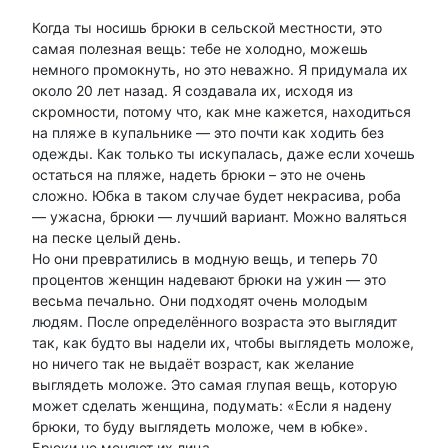
Когда ты носишь брюки в сельской местности, это
самая полезная вещь: тебе не холодно, можешь
немного промокнуть, но это неважно. Я придумала их
около 20 лет назад. Я создавала их, исходя из
скромности, потому что, как мне кажется, находиться
на пляже в купальнике — это почти как ходить без
одежды. Как только ты искупалась, даже если хочешь
остаться на пляже, надеть брюки – это не очень
сложно. Юбка в таком случае будет некрасива, роба
— ужасна, брюки — лучший вариант. Можно валяться
на песке целый день.
Но они превратились в модную вещь, и теперь 70
процентов женщин надевают брюки на ужин — это
весьма печально. Они подходят очень молодым
людям. После определённого возраста это выглядит
так, как будто вы надели их, чтобы выглядеть моложе,
но ничего так не выдаёт возраст, как желание
выглядеть моложе. Это самая глупая вещь, которую
может сделать женщина, подумать: «Если я надену
брюки, то буду выглядеть моложе, чем в юбке».
Брюки не меняют их лица.