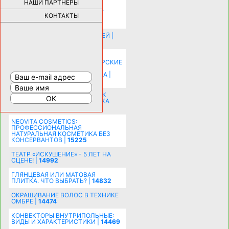
НАШИ ПАРТНЕРЫ
НОВЫЕ РАЗРАБОТКИ ДЛЯ
ОЗДОРОВЛЕНИЯ ОРГАНИЗМА
ПЛАТФОРМА ШУМАННА 3Д И
КОНТАКТЫ
КАПСУЛА ЗДОРОВЬЯ |
28278
ИСТОРИЯ НАКЛАДНЫХ НОГТЕЙ |
20572
КАК ЗРИТЕЛЬНО УВЕЛИЧИТЬ
КОМНАТУ: ХИТРЫЕ ДИЗАЙНЕРСКИЕ
ПРИЕМЫ ВИЗУАЛЬНОГО
РАСШИРЕНИЯ ПРОСТРАНСТВА |
16190
СОБИРАЕМСЯ НА ПРАЗДНИК К
МОЛОДОЖЕНАМ: ПОДГОТОВКА
ПОЗДРАВЛЕНИЯ |
15480
NEOVITA COSMETICS:
ПРОФЕССИОНАЛЬНАЯ
НАТУРАЛЬНАЯ КОСМЕТИКА БЕЗ
КОНСЕРВАНТОВ |
15225
ТЕАТР «ИСКУШЕНИЕ» - 5 ЛЕТ НА
СЦЕНЕ! |
14992
ГЛЯНЦЕВАЯ ИЛИ МАТОВАЯ
ПЛИТКА. ЧТО ВЫБРАТЬ? |
14832
ОКРАШИВАНИЕ ВОЛОС В ТЕХНИКЕ
ОМБРЕ |
14474
КОНВЕКТОРЫ ВНУТРИПОЛЬНЫЕ:
ВИДЫ И ХАРАКТЕРИСТИКИ |
14469