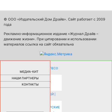
© ООО «Издательский Дом Драйв». Сайт работает с 2009
года
Рекламно-информационное издание «Журнал Драйв –
движение жизни». При цитировании и использовании
материалов ссылка на сайт обязательна
КАК ДЕВУШКЕ ПОМЕНЯТЬ КОЛЕСО
НА АВТОМОБИЛЕ |
69183
МЕДИА-КИТ
НАШИ ПАРТНЕРЫ
НОВЫЕ РАЗРАБОТКИ ДЛЯ
ОЗДОРОВЛЕНИЯ ОРГАНИЗМА
ПЛАТФОРМА ШУМАННА 3Д И
КОНТАКТЫ
КАПСУЛА ЗДОРОВЬЯ |
28291
ИСТОРИЯ НАКЛАДНЫХ НОГТЕЙ |
20578
КАК ЗРИТЕЛЬНО УВЕЛИЧИТЬ
КОМНАТУ: ХИТРЫЕ ДИЗАЙНЕРСКИЕ
ПРИЕМЫ ВИЗУАЛЬНОГО