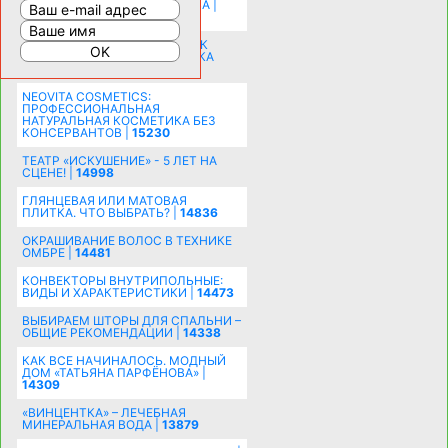
РАСШИРЕНИЯ ПРОСТРАНСТВА |
16200
СОБИРАЕМСЯ НА ПРАЗДНИК К
МОЛОДОЖЕНАМ: ПОДГОТОВКА
ПОЗДРАВЛЕНИЯ |
15483
NEOVITA COSMETICS:
ПРОФЕССИОНАЛЬНАЯ
НАТУРАЛЬНАЯ КОСМЕТИКА БЕЗ
КОНСЕРВАНТОВ |
15230
ТЕАТР «ИСКУШЕНИЕ» - 5 ЛЕТ НА
СЦЕНЕ! |
14998
ГЛЯНЦЕВАЯ ИЛИ МАТОВАЯ
ПЛИТКА. ЧТО ВЫБРАТЬ? |
14836
ОКРАШИВАНИЕ ВОЛОС В ТЕХНИКЕ
ОМБРЕ |
14481
КОНВЕКТОРЫ ВНУТРИПОЛЬНЫЕ:
ВИДЫ И ХАРАКТЕРИСТИКИ |
14473
ВЫБИРАЕМ ШТОРЫ ДЛЯ СПАЛЬНИ –
ОБЩИЕ РЕКОМЕНДАЦИИ |
14338
КАК ВСЕ НАЧИНАЛОСЬ. МОДНЫЙ
ДОМ «ТАТЬЯНА ПАРФЁНОВА» |
14309
«ВИНЦЕНТКА» – ЛЕЧЕБНАЯ
МИНЕРАЛЬНАЯ ВОДА |
13879