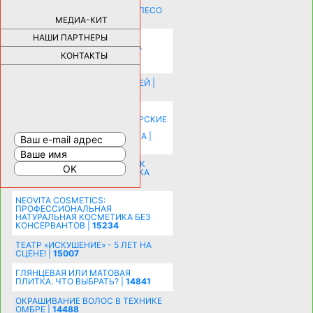
КАК ДЕВУШКЕ ПОМЕНЯТЬ КОЛЕСО
НА АВТОМОБИЛЕ |
69191
МЕДИА-КИТ
НАШИ ПАРТНЕРЫ
НОВЫЕ РАЗРАБОТКИ ДЛЯ
ОЗДОРОВЛЕНИЯ ОРГАНИЗМА
ПЛАТФОРМА ШУМАННА 3Д И
КОНТАКТЫ
КАПСУЛА ЗДОРОВЬЯ |
28388
ИСТОРИЯ НАКЛАДНЫХ НОГТЕЙ |
20585
КАК ЗРИТЕЛЬНО УВЕЛИЧИТЬ
КОМНАТУ: ХИТРЫЕ ДИЗАЙНЕРСКИЕ
ПРИЕМЫ ВИЗУАЛЬНОГО
РАСШИРЕНИЯ ПРОСТРАНСТВА |
16208
СОБИРАЕМСЯ НА ПРАЗДНИК К
МОЛОДОЖЕНАМ: ПОДГОТОВКА
ПОЗДРАВЛЕНИЯ |
15488
NEOVITA COSMETICS:
ПРОФЕССИОНАЛЬНАЯ
НАТУРАЛЬНАЯ КОСМЕТИКА БЕЗ
КОНСЕРВАНТОВ |
15234
ТЕАТР «ИСКУШЕНИЕ» - 5 ЛЕТ НА
СЦЕНЕ! |
15007
ГЛЯНЦЕВАЯ ИЛИ МАТОВАЯ
ПЛИТКА. ЧТО ВЫБРАТЬ? |
14841
ОКРАШИВАНИЕ ВОЛОС В ТЕХНИКЕ
ОМБРЕ |
14488