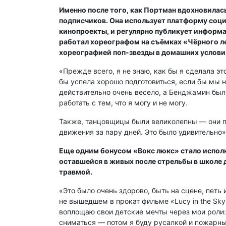
Именно после того, как Портман вдохновилась
подписчиков. Она использует платформу соци
кинопроекты, и регулярно публикует информа
работал хореографом на съёмках «Чёрного ле
хореографией поп-звезды в домашних услови
«Прежде всего, я не знаю, как бы я сделала эт
бы успела хорошо подготовиться, если бы мы н
действительно очень весело, а Бенджамин был 
работать с тем, что я могу и не могу.
Также, танцовщицы были великолепны — они пр
движения за пару дней. Это было удивительно»
Еще одним бонусом «Вокс люкс» стало исполн
оставшейся в живых после стрельбы в школе 
травмой.
«Это было очень здорово, быть на сцене, петь 
не вышедшем в прокат фильме «Lucy in the Sky
воплощаю свои детские мечты через мои роли:
сниматься — потом я буду русалкой и пожарн