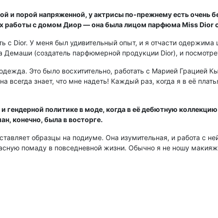
ой и порой напряженной, у актрисы по-прежнему есть очень бе
 работы с домом Диор — она была лицом парфюма Miss Dior с
ь с Dior. У меня был удивительный опыт, и я отчасти одержима 
а Демаши (создатель парфюмерной продукции Dior), и посмотреть
 одежда. Это было восхитительно, работать с Марией Грацией К
а всегда знает, что мне надеть! Каждый раз, когда я в её плать
и гендерной политике в моде, когда в её дебютную коллекцию
, конечно, была в восторге.
асставляет образцы на подиуме. Она изумительная, и работа с н
асную помаду в повседневной жизни. Обычно я не ношу макияж,