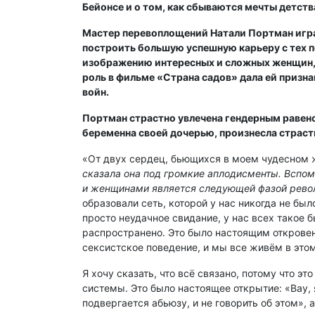
Бейонсе и о том, как сбываются мечты детств
Мастер перевоплощений Натали Портман играет
построить большую успешную карьеру с тех по
изображению интересных и сложных женщин, м
роль в фильме «Страна садов» дала ей призн
войн.
Портман страстно увлечена гендерным равенс
беременна своей дочерью, произнесла страс
«От двух сердец, бьющихся в моем чудесном ж
сказала она под громкие аплодисменты. Вспо
и женщинами является следующей фазой рев
образовали сеть, которой у нас никогда не был
просто неудачное свидание, у нас всех такое бы
распространено. Это было настоящим откровени
сексистское поведение, и мы все живём в этом
Я хочу сказать, что всё связано, потому что эт
системы. Это было настоящее открытие: «Вау, я
подвергается абьюзу, и не говорить об этом», 