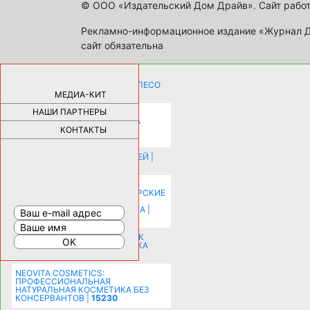
© ООО «Издательский Дом Драйв». Сайт работ
Рекламно-информационное издание «Журнал Др
сайт обязательна
КАК ДЕВУШКЕ ПОМЕНЯТЬ КОЛЕСО
НА АВТОМОБИЛЕ |
69179
МЕДИА-КИТ
НАШИ ПАРТНЕРЫ
НОВЫЕ РАЗРАБОТКИ ДЛЯ
ОЗДОРОВЛЕНИЯ ОРГАНИЗМА
ПЛАТФОРМА ШУМАННА 3Д И
КОНТАКТЫ
КАПСУЛА ЗДОРОВЬЯ |
28291
ИСТОРИЯ НАКЛАДНЫХ НОГТЕЙ |
20578
КАК ЗРИТЕЛЬНО УВЕЛИЧИТЬ
КОМНАТУ: ХИТРЫЕ ДИЗАЙНЕРСКИЕ
ПРИЕМЫ ВИЗУАЛЬНОГО
РАСШИРЕНИЯ ПРОСТРАНСТВА |
16199
СОБИРАЕМСЯ НА ПРАЗДНИК К
МОЛОДОЖЕНАМ: ПОДГОТОВКА
ПОЗДРАВЛЕНИЯ |
15483
NEOVITA COSMETICS:
ПРОФЕССИОНАЛЬНАЯ
НАТУРАЛЬНАЯ КОСМЕТИКА БЕЗ
КОНСЕРВАНТОВ |
15230