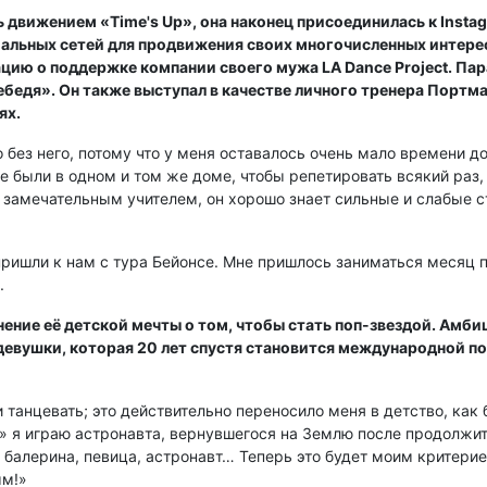
 движением «Time's Up», она наконец присоединилась к Instagr
альных сетей для продвижения своих многочисленных интерес
цию о поддержке компании своего мужа LA Dance Project. Па
бедя». Он также выступал в качестве личного тренера Портма
ях.
о без него, потому что у меня оставалось очень мало времени до
е были в одном и том же доме, чтобы репетировать всякий раз,
замечательным учителем, он хорошо знает сильные и слабые ст
ишли к нам с тура Бейонсе. Мне пришлось заниматься месяц по
.
ение её детской мечты о том, чтобы стать поп-звездой. Амб
девушки, которая 20 лет спустя становится международной п
и танцевать; это действительно переносило меня в детство, как
» я играю астронавта, вернувшегося на Землю после продолжит
 балерина, певица, астронавт… Теперь это будет моим критерие
ым!»