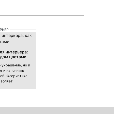
РЬЕР
ля интерьера:
 дом цветами
о украшение, но и
т и наполнить
ей. Флористика
воляет ...