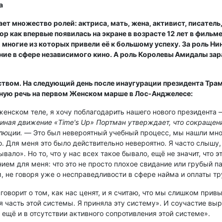
а
 множество ролей: актриса, мать, жена, активист, писатель,
р как впервые появилась на экране в возрасте 12 лет в фильме
ногие из которых привели её к большому успеху. За роль Нин
ание в сфере независимого кино. А роль Королевы Амидалы за
твом. На следующий день после инаугурации президента Трамп
тную речь на первом Женском марше в Лос-Анджелесе:
енском теле, я хочу поблагодарить нашего нового президента 
миная движение «Time's Up» Портман утверждает, что сокраще
олюции. —
Это был невероятный учебный процесс, мы нашли мно
о. Для меня это было действительно невероятно. Я часто слышу, 
вало». Но то, что у нас всех такое бывало, ещё не значит, что э
ем для меня: что это не просто плохое свидание или грубый пар
, не говоря уже о несправедливости в сфере найма и оплаты тр
о говорит о том, как нас ценят, и я считаю, что мы слишком при
 часть этой системы. Я приняла эту систему». И соучастие выра
а ещё и в отсутствии активного сопротивления этой системе».