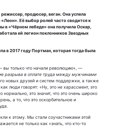
 режиссер, продюсер, веган. Она успела
 «Леон». Её выбор ролей часто сводится к
ы в «Чёрном лебеде» она получила Оскар,
работала ей легион поклонников Звездных
а в 2017 году Портман, которая тогда была
— вы только что начали революцию», —
ние разрыва в оплате труда между мужчинами
го новых друзей и систем поддержки, а также
как люди говорят: «Ну, это не харассмент, это
то нормально, это значит, что это очень широко
ень, а то, что это оскорбительное и
уда.
выкли к этому. Мы стали соучастниками этой
жается не только как «знать, что кто-то