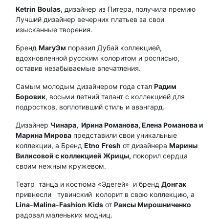
Ketrin
Boulas
, дизайнер из Питера, получила премию
Лучший дизайнер вечерних платьев за свои
изысканные творения.
Бренд
Mary
Эм
поразил Дубай коллекцией,
вдохновленной русским колоритом и росписью,
оставив незабываемые впечатления.
Самым молодым дизайнером года стал
Радим
Боровик
, восьми летний талант с коллекцией для
подростков, воплотивший стиль и авангард.
Дизайнер
Чинара, Ирина Романова, Елена Романова и
Марина Мирова
представили свои уникальные
коллекции, а Бренд
Etno
Fresh
от дизайнера
Марины
Вилисовой с коллекцией Жрицы,
покорил сердца
своим нежным кружевом.
Театр танца и костюма «Эдегей» и бренд
Донгак
привнесли тувинский колорит в свою коллекцию, а
Lina
-
Malina
-
Fashion
Kids
от
Раисы Мирошниченко
радовал маленьких модниц.