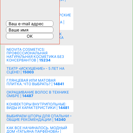
20583
КАК ЗРИТЕЛЬНО УВЕЛИЧИТЬ
КОМНАТУ: ХИТРЫЕ ДИЗАЙНЕРСКИЕ
ПРИЕМЫ ВИЗУАЛЬНОГО
РАСШИРЕНИЯ ПРОСТРАНСТВА |
16206
СОБИРАЕМСЯ НА ПРАЗДНИК К
МОЛОДОЖЕНАМ: ПОДГОТОВКА
ПОЗДРАВЛЕНИЯ |
15486
NEOVITA COSMETICS:
ПРОФЕССИОНАЛЬНАЯ
НАТУРАЛЬНАЯ КОСМЕТИКА БЕЗ
КОНСЕРВАНТОВ |
15234
ТЕАТР «ИСКУШЕНИЕ» - 5 ЛЕТ НА
СЦЕНЕ! |
15003
ГЛЯНЦЕВАЯ ИЛИ МАТОВАЯ
ПЛИТКА. ЧТО ВЫБРАТЬ? |
14841
ОКРАШИВАНИЕ ВОЛОС В ТЕХНИКЕ
ОМБРЕ |
14487
КОНВЕКТОРЫ ВНУТРИПОЛЬНЫЕ:
ВИДЫ И ХАРАКТЕРИСТИКИ |
14481
ВЫБИРАЕМ ШТОРЫ ДЛЯ СПАЛЬНИ –
ОБЩИЕ РЕКОМЕНДАЦИИ |
14340
КАК ВСЕ НАЧИНАЛОСЬ. МОДНЫЙ
ДОМ «ТАТЬЯНА ПАРФЁНОВА» |