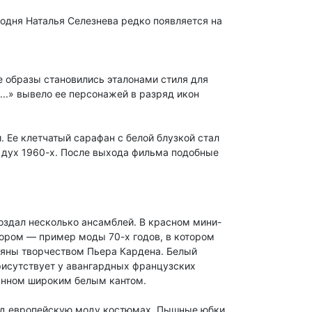
годня Наталья Селезнева редко появляется на
е образы становились эталонами стиля для
..» вывело ее персонажей в разряд икон
 Ее клетчатый сарафан с белой блузкой стал
 дух 1960-х. После выхода фильма подобные
оздал несколько ансамблей. В красном мини-
зором — пример моды 70-х годов, в котором
веяны творчеством Пьера Кардена. Белый
рисутствует у авангардных французских
ланном широким белым кантом.
под европейскую моду костюмах. Пышные юбки