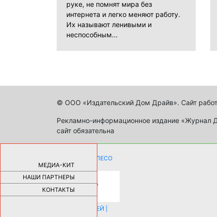
руке, не помнят мира без
интернета и легко меняют работу.
Их называют ленивыми и
неспособным...
© ООО «Издательский Дом Драйв». Сайт работ
Рекламно-информационное издание «Журнал Др
сайт обязательна
КАК ДЕВУШКЕ ПОМЕНЯТЬ КОЛЕСО
НА АВТОМОБИЛЕ |
69185
МЕДИА-КИТ
НАШИ ПАРТНЕРЫ
НОВЫЕ РАЗРАБОТКИ ДЛЯ
ОЗДОРОВЛЕНИЯ ОРГАНИЗМА
ПЛАТФОРМА ШУМАННА 3Д И
КОНТАКТЫ
КАПСУЛА ЗДОРОВЬЯ |
28291
ИСТОРИЯ НАКЛАДНЫХ НОГТЕЙ |
20578