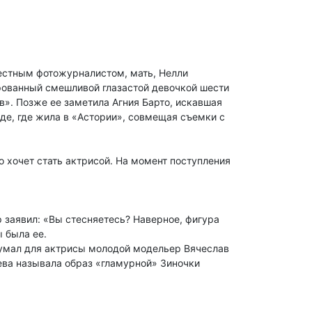
вестным фотожурналистом, мать, Нелли
рованный смешливой глазастой девочкой шести
в». Позже ее заметила Агния Барто, искавшая
де, где жила в «Астории», совмещая съемки с
 хочет стать актрисой. На момент поступления
 заявил: «Вы стесняетесь? Наверное, фигура
 была ее.
идумал для актрисы молодой модельер Вячеслав
ева называла образ «гламурной» Зиночки