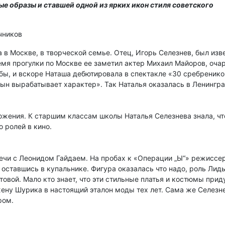
е образы и ставшей одной из ярких икон стиля советского
чников
а в Москве, в творческой семье. Отец, Игорь Селезнев, был из
мя прогулки по Москве ее заметил актер Михаил Майоров, оча
обы, и вскоре Наташа дебютировала в спектакле «30 сребренико
ын вырабатывает характер». Так Наталья оказалась в Ленингра
жения. К старшим классам школы Наталья Селезнева знала, что
 ролей в кино.
ечи с Леонидом Гайдаем. На пробах к «Операции „Ы“» режиссер
оставшись в купальнике. Фигура оказалась что надо, роль Лиды
товой. Мало кто знает, что эти стильные платья и костюмы пр
ену Шурика в настоящий эталон моды тех лет. Сама же Селезн
ром.