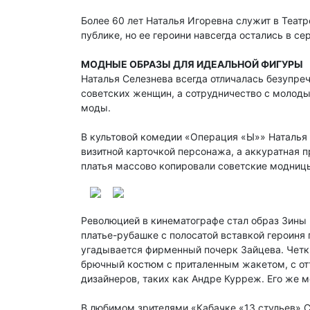
Более 60 лет Наталья Игоревна служит в Теат
публике, но ее героини навсегда остались в се
МОДНЫЕ ОБРАЗЫ ДЛЯ ИДЕАЛЬНОЙ ФИГУРЫ
Наталья Селезнева всегда отличалась безупре
советских женщин, а сотрудничество с молод
моды.
В культовой комедии «Операция «Ы»» Наталья 
визитной карточкой персонажа, а аккуратная 
платья массово копировали советские модниц
Революцией в кинематографе стал образ Зины 
платье-рубашке с полосатой вставкой героиня
угадывается фирменный почерк Зайцева. Четки
брючный костюм с приталенным жакетом, с отт
дизайнеров, таких как Андре Курреж. Его же 
В любимом зрителями «Кабачке «13 стульев» 