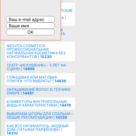
КАК ЗРИТЕЛЬНО УВЕЛИЧИТЬ
КОМНАТУ: ХИТРЫЕ ДИЗАЙНЕРСКИЕ
ПРИЕМЫ ВИЗУАЛЬНОГО
РАСШИРЕНИЯ ПРОСТРАНСТВА |
16202
СОБИРАЕМСЯ НА ПРАЗДНИК К
МОЛОДОЖЕНАМ: ПОДГОТОВКА
ПОЗДРАВЛЕНИЯ |
15483
NEOVITA COSMETICS:
ПРОФЕССИОНАЛЬНАЯ
НАТУРАЛЬНАЯ КОСМЕТИКА БЕЗ
КОНСЕРВАНТОВ |
15230
ТЕАТР «ИСКУШЕНИЕ» - 5 ЛЕТ НА
СЦЕНЕ! |
14999
ГЛЯНЦЕВАЯ ИЛИ МАТОВАЯ
ПЛИТКА. ЧТО ВЫБРАТЬ? |
14836
ОКРАШИВАНИЕ ВОЛОС В ТЕХНИКЕ
ОМБРЕ |
14481
КОНВЕКТОРЫ ВНУТРИПОЛЬНЫЕ:
ВИДЫ И ХАРАКТЕРИСТИКИ |
14476
ВЫБИРАЕМ ШТОРЫ ДЛЯ СПАЛЬНИ –
ОБЩИЕ РЕКОМЕНДАЦИИ |
14338
КАК ВСЕ НАЧИНАЛОСЬ. МОДНЫЙ
ДОМ «ТАТЬЯНА ПАРФЁНОВА» |
14310