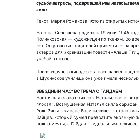
судьба актрисы, подарившей нам незабываемы
кино.
Текст: Мария Романова Фото из открытых исто
Наталья Селезнева родилась 19 июня 1945 год
Полинковская — художницей по тканям. Во вре
лет. Он уговорил родителей привести ее на пр
актеров для экранизации повести «Алеша Птиц
учебой в школе.
После удачного кинодебюта посыпались предло
в Щукинское училище она уже имела несколько
ЗВЕЗДНЫЙ ЧАС: ВСТРЕЧА С ГАЙДАЕМ
Настоящая слава пришла к Наталье после встр
плохая». Возмущенная Наталья сняла сарафан, 
Роль Зины в «Иване Васильевиче…» стала куль
Зайцев, который сумел превратить экранную ж
ролью мечты, а Гайдая — идеальным режиссе