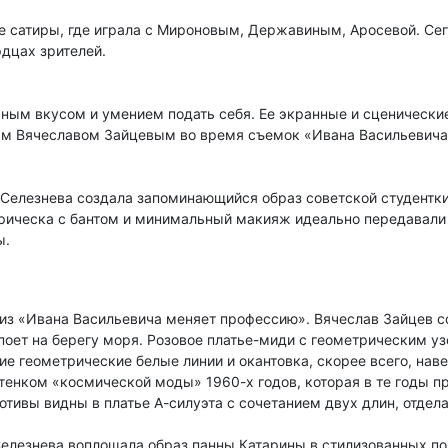
ре сатиры, где играла с Мироновым, Державиным, Аросевой. Се
рдцах зрителей.
чным вкусом и умением подать себя. Ее экранные и сценически
ым Вячеславом Зайцевым во время съемок «Ивана Васильевича.
Селезнева создала запоминающийся образ советской студентки.
прическа с бантом и минимальный макияж идеально передавали
ы.
из «Ивана Васильевича меняет профессию». Вячеслав Зайцев с
 поет на берегу моря. Розовое платье-миди с геометрическим у
е геометрические белые линии и окантовка, скорее всего, на
енком «космической моды» 1960-х годов, которая в те годы п
мотивы видны в платье А-силуэта с сочетанием двух длин, отде
Селезнева воплощала образ панны Катарины в стилизованных 