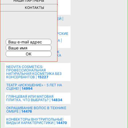
НАШИ ПАРТНЕРЫ
НОВЫЕ РАЗРАБОТКИ ДЛЯ
ОЗДОРОВЛЕНИЯ ОРГАНИЗМА
ПЛАТФОРМА ШУМАННА 3Д И
КОНТАКТЫ
КАПСУЛА ЗДОРОВЬЯ |
28280
ИСТОРИЯ НАКЛАДНЫХ НОГТЕЙ |
20574
КАК ЗРИТЕЛЬНО УВЕЛИЧИТЬ
КОМНАТУ: ХИТРЫЕ ДИЗАЙНЕРСКИЕ
ПРИЕМЫ ВИЗУАЛЬНОГО
РАСШИРЕНИЯ ПРОСТРАНСТВА |
16191
СОБИРАЕМСЯ НА ПРАЗДНИК К
МОЛОДОЖЕНАМ: ПОДГОТОВКА
ПОЗДРАВЛЕНИЯ |
15481
NEOVITA COSMETICS:
ПРОФЕССИОНАЛЬНАЯ
НАТУРАЛЬНАЯ КОСМЕТИКА БЕЗ
КОНСЕРВАНТОВ |
15227
ТЕАТР «ИСКУШЕНИЕ» - 5 ЛЕТ НА
СЦЕНЕ! |
14994
ГЛЯНЦЕВАЯ ИЛИ МАТОВАЯ
ПЛИТКА. ЧТО ВЫБРАТЬ? |
14834
ОКРАШИВАНИЕ ВОЛОС В ТЕХНИКЕ
ОМБРЕ |
14476
КОНВЕКТОРЫ ВНУТРИПОЛЬНЫЕ:
ВИДЫ И ХАРАКТЕРИСТИКИ |
14470